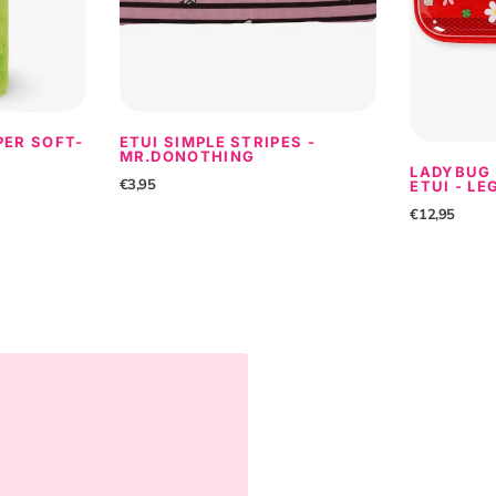
PER SOFT-
ETUI SIMPLE STRIPES -
MR.DONOTHING
LADYBUG
€3,95
ETUI - LE
€12,95