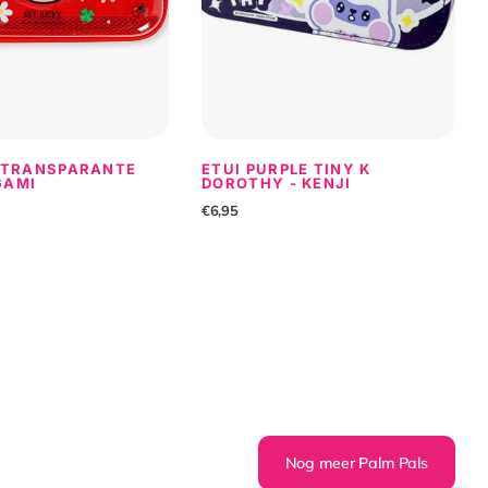
 TRANSPARANTE
ETUI PURPLE TINY K
GAMI
DOROTHY - KENJI
€6,95
Nog meer Palm Pals