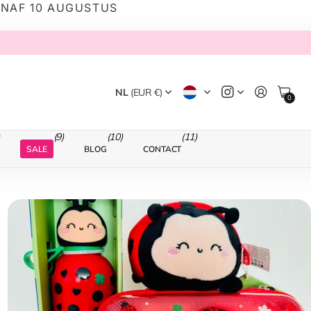
ANAF 10 AUGUSTUS
NL
(EUR €)
0
(9)
(10)
(11)
SALE
BLOG
CONTACT