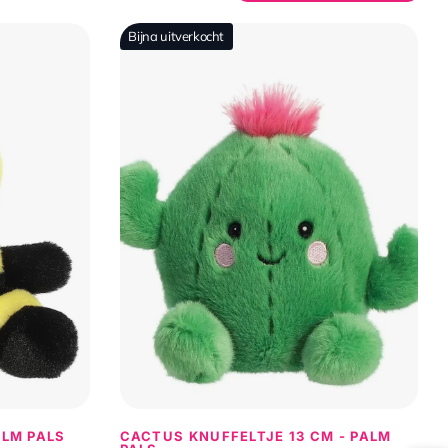
Bijna uitverkocht
ALM PALS
CACTUS KNUFFELTJE 13 CM - PALM