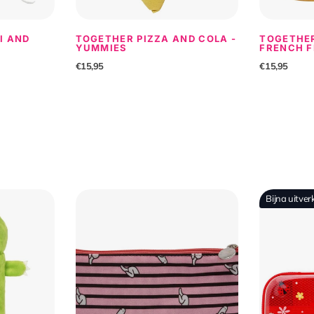
I AND
TOGETHER PIZZA AND COLA -
TOGETHE
YUMMIES
FRENCH F
€15,95
€15,95
Bijna uitver