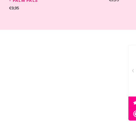
- PALM PALS
€9,95