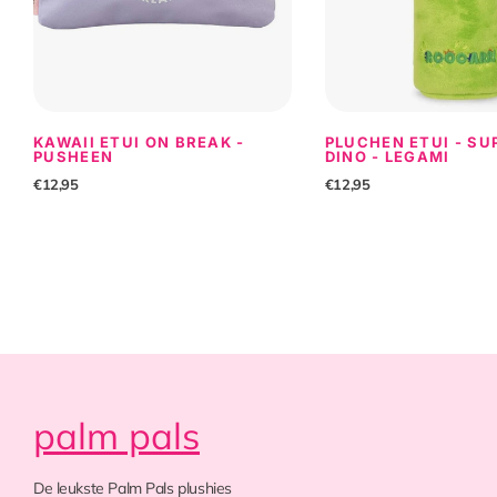
KAWAII ETUI ON BREAK -
PLUCHEN ETUI - SU
PUSHEEN
DINO - LEGAMI
€12,95
€12,95
palm pals
De leukste Palm Pals plushies