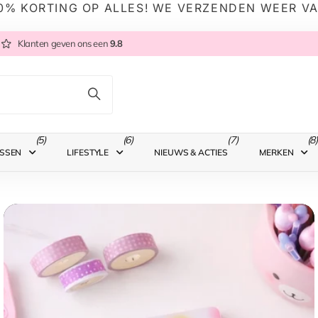
0% KORTING OP ALLES! WE VERZENDEN WEER V
Klanten geven ons een
9.8
(5)
(6)
(7)
(8)
SSEN
LIFESTYLE
NIEUWS & ACTIES
MERKEN