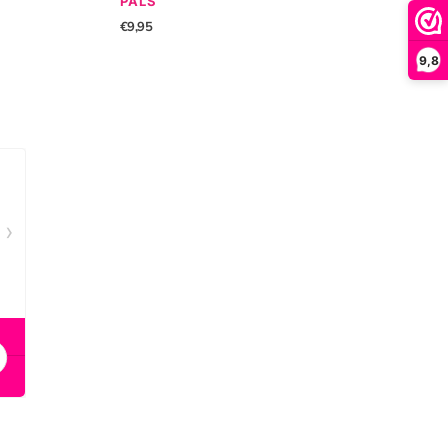
PALS
€9,95
9,8