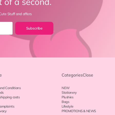
t of a second.
ute Stuff and offers
Subscribe
e
Categories
Close
and Conditions
NEW
ods
Stationery
shipping costs
Plushies
Bags
omplaints
Lifestyle
ivacy
PROMOTIONS & NEWS