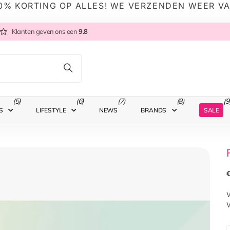
0% KORTING OP ALLES! WE VERZENDEN WEER V
Klanten geven ons een
9.8
(5)
(6)
(7)
(8)
(9
SALE
S
LIFESTYLE
NEWS
BRANDS
€
W
W