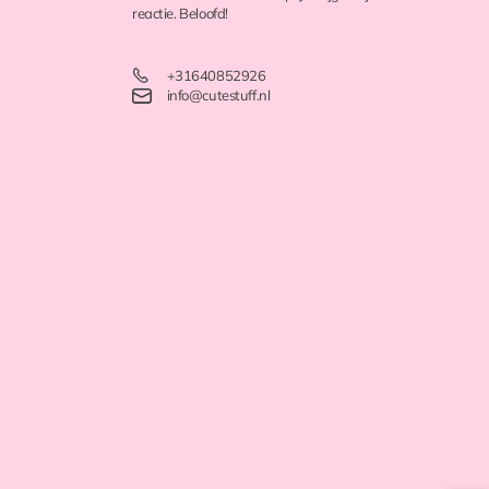
reactie. Beloofd!
+31640852926
info@cutestuff.nl