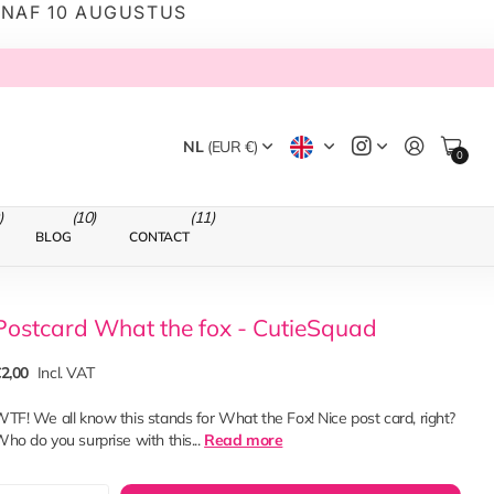
ANAF 10 AUGUSTUS
NL
(EUR €)
0
)
(10)
(11)
BLOG
CONTACT
Postcard What the fox - CutieSquad
2,00
Incl. VAT
TF! We all know this stands for What the Fox! Nice post card, right?
ho do you surprise with this...
Read more