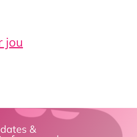
r jou
pdates &