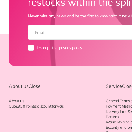
restocks within the spli
Never miss any news and be the first to know about new C
I accept the privacy policy
About us
Close
Service
Clos
About us
General Terms 
CuteStuff Points: discount for you!
Payment Meth
Delivery time & 
Returns
Warranty and c
Security and pr