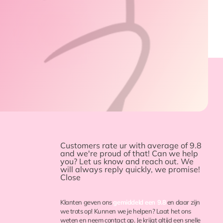
Customers rate ur with
average of 9.8
and we're proud of that! Can we help
you? Let us know and reach out. We
will always reply quickly, we promise!
Close
Klanten geven ons
gemiddeld een 9.8
en daar zijn
we trots op! Kunnen we je helpen? Laat het ons
weten en neem contact op. Je krijgt altijd een snelle