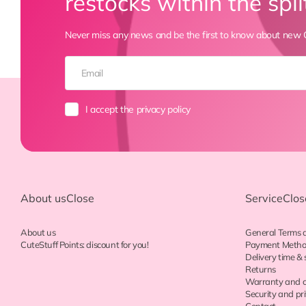
restocks within the spli
Never miss any news and be the first to know about new C
I accept the privacy policy
About us
Close
Service
Clos
About us
General Terms 
CuteStuff Points: discount for you!
Payment Meth
Delivery time & 
Returns
Warranty and c
Security and pr
Contact