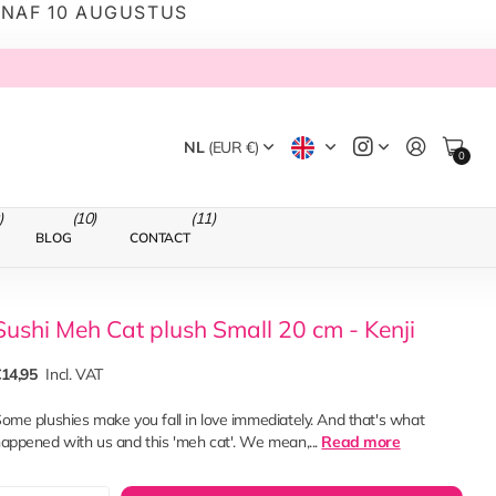
ANAF 10 AUGUSTUS
NL
(EUR €)
0
)
(10)
(11)
BLOG
CONTACT
Sushi Meh Cat plush Small 20 cm - Kenji
14,95
Incl. VAT
ome plushies make you fall in love immediately. And that's what
appened with us and this 'meh cat'. We mean,...
Read more