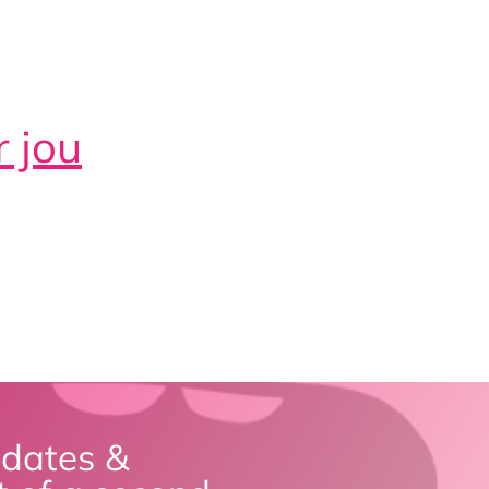
r jou
pdates &