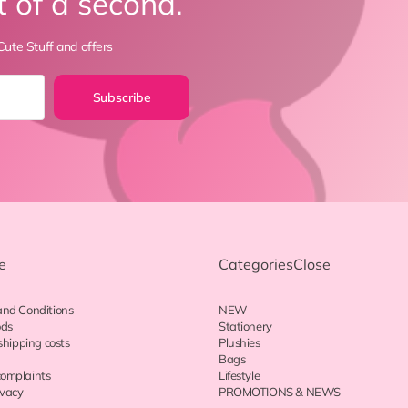
t of a second.
ute Stuff and offers
Subscribe
e
Categories
Close
and Conditions
NEW
ods
Stationery
shipping costs
Plushies
Bags
omplaints
Lifestyle
ivacy
PROMOTIONS & NEWS