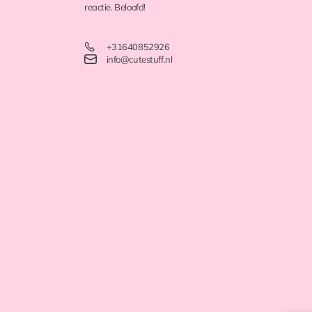
reactie. Beloofd!
+31640852926
info@cutestuff.nl