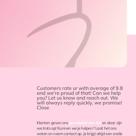
Customers rate ur with
average of 9.8
and we're proud of that! Can we help
you? Let us know and reach out. We
will always reply quickly, we promise!
Close
Klanten geven ons
gemiddeld een 9.8
en daar zijn
we trots op! Kunnen we je helpen? Laat het ons
weten en neem contact op. Je krijgt altijd een snelle