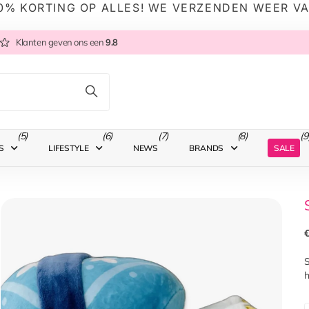
0% KORTING OP ALLES! WE VERZENDEN WEER V
Klanten geven ons een
9.8
(5)
(6)
(7)
(8)
(9
SALE
S
LIFESTYLE
NEWS
BRANDS
€
S
h