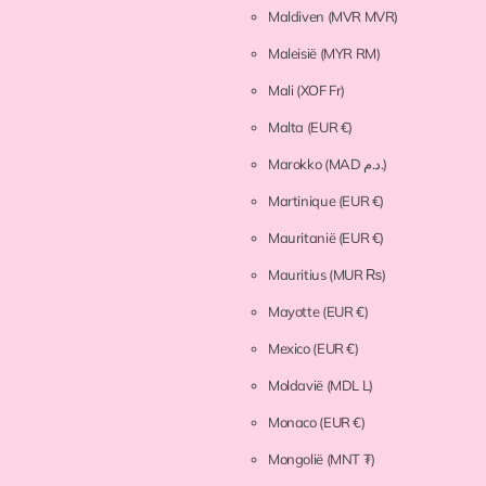
Maldiven
(MVR MVR)
Maleisië
(MYR RM)
Mali
(XOF Fr)
Malta
(EUR €)
Marokko
(MAD د.م.)
Martinique
(EUR €)
Mauritanië
(EUR €)
Mauritius
(MUR ₨)
Mayotte
(EUR €)
Mexico
(EUR €)
Moldavië
(MDL L)
Monaco
(EUR €)
Mongolië
(MNT ₮)