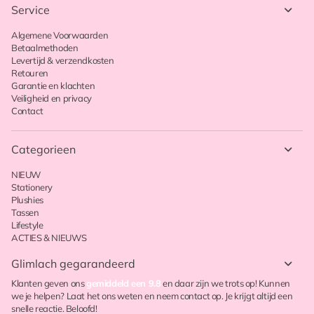
Service
Algemene Voorwaarden
Betaalmethoden
Levertijd & verzendkosten
Retouren
Garantie en klachten
Veiligheid en privacy
Contact
Categorieen
NIEUW
Stationery
Plushies
Tassen
Lifestyle
ACTIES & NIEUWS
Glimlach gegarandeerd
Klanten geven ons
gemiddeld een 9.8
en daar zijn we trots op! Kunnen
we je helpen? Laat het ons weten en neem contact op. Je krijgt altijd een
snelle reactie. Beloofd!