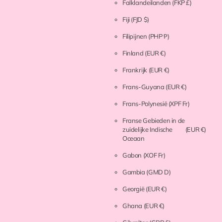
Falklandeilanden
(FKP £)
Fiji
(FJD $)
Filipijnen
(PHP ₱)
Finland
(EUR €)
Frankrijk
(EUR €)
Frans-Guyana
(EUR €)
Frans-Polynesië
(XPF Fr)
Franse Gebieden in de
zuidelijke Indische
(EUR €)
Oceaan
Gabon
(XOF Fr)
Gambia
(GMD D)
Georgië
(EUR €)
Ghana
(EUR €)