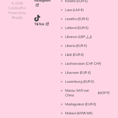
Instagram
Kroatië
(EUR €)
©
2026
CuteStuff.nl,
Laos
(LAK ₭)
Powered by
Shopify
Lesotho
(EUR €)
TikTok
Letland
(EUR €)
Libanon
(LBP ل.ل)
Liberia
(EUR €)
Libië
(EUR €)
Liechtenstein
(CHF CHF)
Litouwen
(EUR €)
Luxemburg
(EUR €)
Macau SAR van
(MOP P)
China
Madagaskar
(EUR €)
Malawi
(MWK MK)