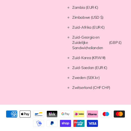
Zambia
(EUR €)
Zimbabwe
(USD $)
Zuid-Afrika
(EUR €)
Zuid-Georgia en
Zuidelijke
(GBP £)
Sandwicheilanden
Zuid-Korea
(KRW ₩)
Zuid-Soedan
(EUR €)
Zweden
(SEK kr)
Zwitserland
(CHF CHF)