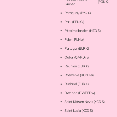
(PGK K)
Guinea
Paraguay
(PYG ₲)
Peru
(PEN S/)
Pitcairneilanden
(NZD $)
Polen
(PLN zł)
Portugal
(EUR €)
Qatar
(QAR ر.ق)
Réunion
(EUR €)
Roemenië
(RON Lei)
Rusland
(EUR €)
Rwanda
(RWF FRw)
Saint Kitts en Nevis
(XCD $)
Saint Lucia
(XCD $)