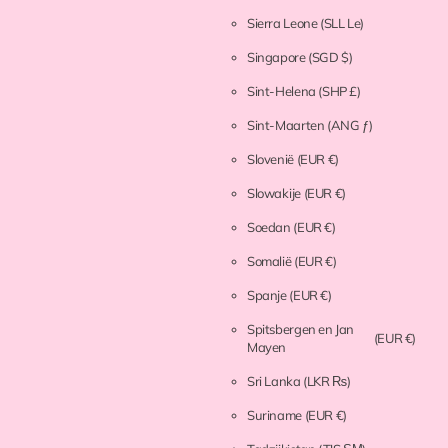
Sierra Leone
(SLL Le)
Singapore
(SGD $)
Sint-Helena
(SHP £)
Sint-Maarten
(ANG ƒ)
Slovenië
(EUR €)
Slowakije
(EUR €)
Soedan
(EUR €)
Somalië
(EUR €)
Spanje
(EUR €)
Spitsbergen en Jan
(EUR €)
Mayen
Sri Lanka
(LKR ₨)
Suriname
(EUR €)