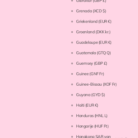
Gibraltar
(GBP £)
Grenada
(XCD $)
Griekenland
(EUR €)
Groenland
(DKK kr.)
Guadeloupe
(EUR €)
Guatemala
(GTQ Q)
Guernsey
(GBP £)
Guinee
(GNF Fr)
Guinee-Bissau
(XOF Fr)
Guyana
(GYD $)
Haïti
(EUR €)
Honduras
(HNL L)
Hongarije
(HUF Ft)
Hongkong SAR van