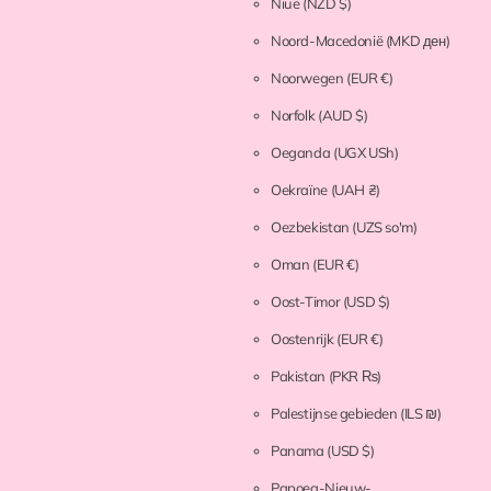
Niue
(NZD $)
Noord-Macedonië
(MKD ден)
Noorwegen
(EUR €)
Norfolk
(AUD $)
Oeganda
(UGX USh)
Oekraïne
(UAH ₴)
Oezbekistan
(UZS so'm)
Oman
(EUR €)
Oost-Timor
(USD $)
Oostenrijk
(EUR €)
Pakistan
(PKR ₨)
Palestijnse gebieden
(ILS ₪)
Panama
(USD $)
Papoea-Nieuw-