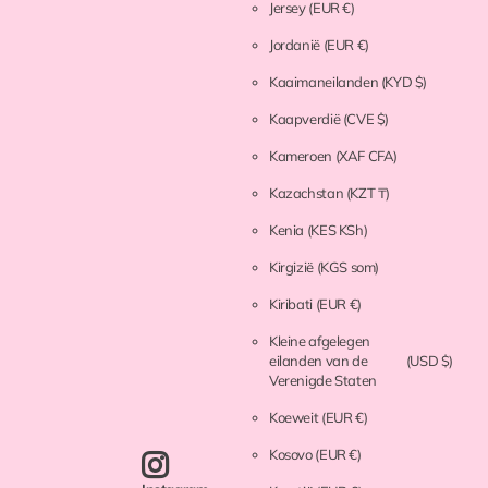
Jersey
(EUR €)
Jordanië
(EUR €)
Kaaimaneilanden
(KYD $)
Kaapverdië
(CVE $)
Kameroen
(XAF CFA)
Kazachstan
(KZT ₸)
Kenia
(KES KSh)
Kirgizië
(KGS som)
Kiribati
(EUR €)
Kleine afgelegen
eilanden van de
(USD $)
Verenigde Staten
Koeweit
(EUR €)
Kosovo
(EUR €)