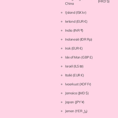
(HKD $)
China
IJsland
(ISK kr)
Ierland
(EUR €)
India
(INR ₹)
Indonesië
(IDR Rp)
Irak
(EUR €)
Isle of Man
(GBP £)
Israël
(ILS ₪)
Italië
(EUR €)
Ivoorkust
(XOF Fr)
Jamaica
(JMD $)
Japan
(JPY ¥)
Jemen
(YER ﷼)