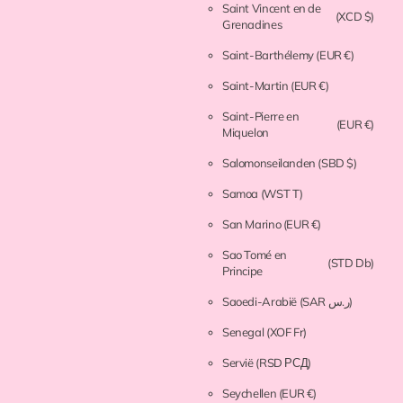
Saint Vincent en de
(XCD $)
Grenadines
Saint-Barthélemy
(EUR €)
Saint-Martin
(EUR €)
Saint-Pierre en
(EUR €)
Miquelon
Salomonseilanden
(SBD $)
Samoa
(WST T)
San Marino
(EUR €)
Sao Tomé en
(STD Db)
Principe
Saoedi-Arabië
(SAR ر.س)
Senegal
(XOF Fr)
Servië
(RSD РСД)
Seychellen
(EUR €)