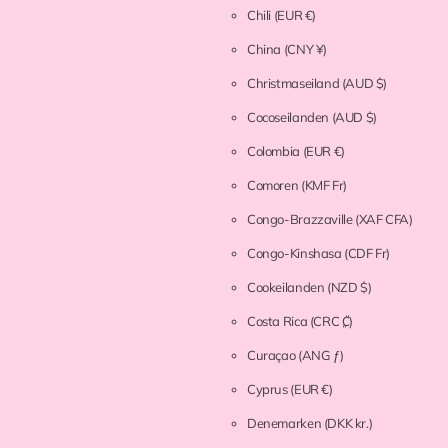
Chili
(EUR €)
China
(CNY ¥)
Christmaseiland
(AUD $)
Cocoseilanden
(AUD $)
Colombia
(EUR €)
Comoren
(KMF Fr)
Congo-Brazzaville
(XAF CFA)
Congo-Kinshasa
(CDF Fr)
Cookeilanden
(NZD $)
Costa Rica
(CRC ₡)
Curaçao
(ANG ƒ)
Cyprus
(EUR €)
Denemarken
(DKK kr.)