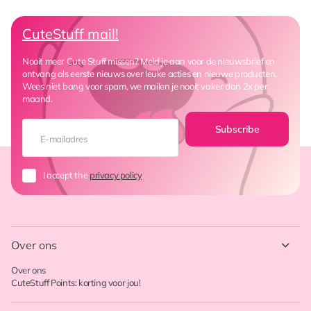
CuteStuff mail!
Nooit meer Cute Stuff missen? Meld je aan voor de nieuwsbrief en
ontvang als eerste nieuws over leuke acties en nieuwe producten.
Wees niet bang voor spam, we mailen je nooit vaker dan 2x per
maand.
Subscribe
I accept the
privacy policy
Over ons
Over ons
CuteStuff Points: korting voor jou!