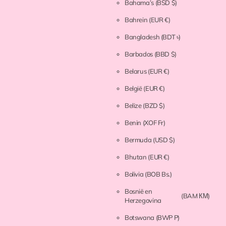
Bahama’s
(BSD $)
Bahrein
(EUR €)
Bangladesh
(BDT ৳)
Barbados
(BBD $)
Belarus
(EUR €)
België
(EUR €)
Belize
(BZD $)
Benin
(XOF Fr)
Bermuda
(USD $)
Bhutan
(EUR €)
Bolivia
(BOB Bs.)
Bosnië en
(BAM КМ)
Herzegovina
Botswana
(BWP P)