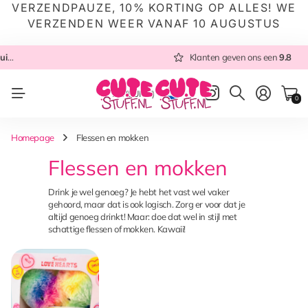
VERZENDPAUZE, 10% KORTING OP ALLES! WE
VERZENDEN WEER VANAF 10 AUGUSTUS
9.8
Altijd met zorg ingepakt
Altijd snel verzonden
Klanten geven ons een
vanuit NL
Altijd met zorg ingepakt
9.8
NL
(EUR €)
0
Homepage
Flessen en mokken
Flessen en mokken
Drink je wel genoeg? Je hebt het vast wel vaker
gehoord, maar dat is ook logisch. Zorg er voor dat je
altijd genoeg drinkt! Maar: doe dat wel in stijl met
schattige flessen of mokken. Kawaii!