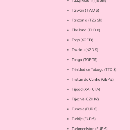
Tadzjikistan
(TJS ЅМ)
Taiwan
(TWD $)
Tanzania
(TZS Sh)
Thailand
(THB ฿)
Togo
(XOF Fr)
Tokelau
(NZD $)
Tonga
(TOP T$)
Trinidad en Tobago
(TTD $)
Tristan da Cunha
(GBP £)
Tsjaad
(XAF CFA)
Tsjechië
(CZK Kč)
Tunesië
(EUR €)
Turkije
(EUR €)
Turkmenistan
(EUR €)