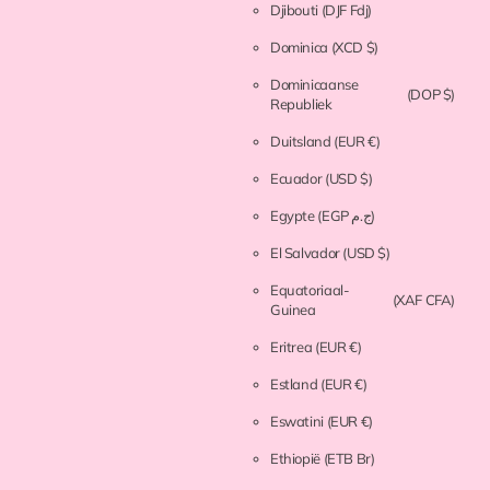
Djibouti
(DJF Fdj)
Dominica
(XCD $)
Dominicaanse
(DOP $)
Republiek
Duitsland
(EUR €)
Ecuador
(USD $)
Egypte
(EGP ج.م)
El Salvador
(USD $)
Equatoriaal-
(XAF CFA)
Guinea
Eritrea
(EUR €)
Estland
(EUR €)
Eswatini
(EUR €)
Ethiopië
(ETB Br)