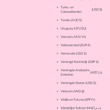
Turks- en
(USD $)
Caicoseilanden
Tuvalu
(AUD $)
Uruguay
(UYU $U)
Vanuatu
(VUV Vt)
Vaticaanstad
(EUR €)
Venezuela
(USD $)
Verenigd Koninkrijk
(GBP £)
Verenigde Arabische
(AED د.إ)
Emiraten
Verenigde Staten
(USD $)
Vietnam
(VND ₫)
Wallis en Futuna
(XPF Fr)
Westelijke Sahara
(MAD د.م.)