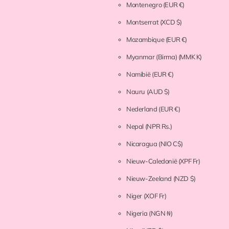
Montenegro
(EUR €)
Montserrat
(XCD $)
Mozambique
(EUR €)
Myanmar (Birma)
(MMK K)
Namibië
(EUR €)
Nauru
(AUD $)
Nederland
(EUR €)
Nepal
(NPR Rs.)
Nicaragua
(NIO C$)
Nieuw-Caledonië
(XPF Fr)
Nieuw-Zeeland
(NZD $)
Niger
(XOF Fr)
Nigeria
(NGN ₦)