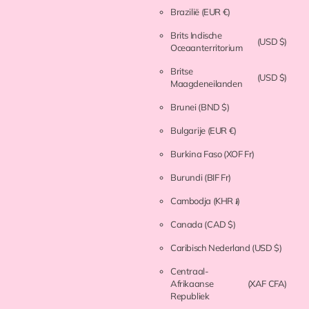
Brazilië
(EUR €)
Brits Indische
(USD $)
Oceaanterritorium
Britse
(USD $)
Maagdeneilanden
Brunei
(BND $)
Bulgarije
(EUR €)
Burkina Faso
(XOF Fr)
Burundi
(BIF Fr)
Cambodja
(KHR ៛)
Canada
(CAD $)
Caribisch Nederland
(USD $)
Centraal-
Afrikaanse
(XAF CFA)
Republiek