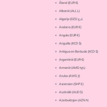
Åland
(EUR €)
Albanië
(ALL L)
Algerije
(DZD د.ج)
Andorra
(EUR €)
Angola
(EUR €)
Anguilla
(XCD $)
Antigua en Barbuda
(XCD $)
Argentinië
(EUR €)
Armenië
(AMD դր.)
Aruba
(AWG ƒ)
Ascension
(SHP £)
Australië
(AUD $)
Azerbeidzjan
(AZN ₼)