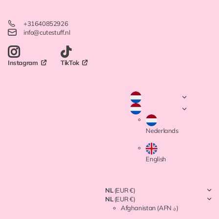
+31640852926
info@cutestuff.nl
TikTok
Instagram
Nederlands
English
NL
(EUR €)
NL
(EUR €)
Afghanistan
(AFN ؋)