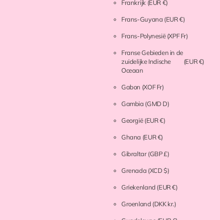
Frankrijk
(EUR €)
Frans-Guyana
(EUR €)
Frans-Polynesië
(XPF Fr)
Franse Gebieden in de
zuidelijke Indische
(EUR €)
Oceaan
Gabon
(XOF Fr)
Gambia
(GMD D)
Georgië
(EUR €)
Ghana
(EUR €)
Gibraltar
(GBP £)
Grenada
(XCD $)
Griekenland
(EUR €)
Groenland
(DKK kr.)