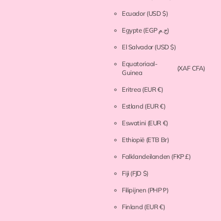
Ecuador
(USD $)
Egypte
(EGP ج.م)
El Salvador
(USD $)
Equatoriaal-
(XAF CFA)
Guinea
Eritrea
(EUR €)
Estland
(EUR €)
Eswatini
(EUR €)
Ethiopië
(ETB Br)
Falklandeilanden
(FKP £)
Fiji
(FJD $)
Filipijnen
(PHP ₱)
Finland
(EUR €)