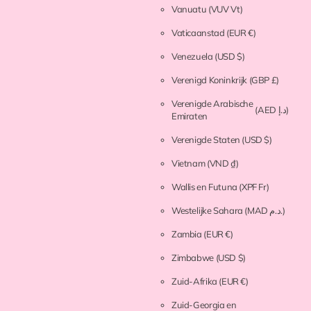
Vanuatu
(VUV Vt)
Vaticaanstad
(EUR €)
Venezuela
(USD $)
Verenigd Koninkrijk
(GBP £)
Verenigde Arabische
(AED د.إ)
Emiraten
Verenigde Staten
(USD $)
Vietnam
(VND ₫)
Wallis en Futuna
(XPF Fr)
Westelijke Sahara
(MAD د.م.)
Zambia
(EUR €)
Zimbabwe
(USD $)
Zuid-Afrika
(EUR €)
Zuid-Georgia en