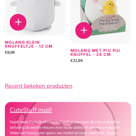
MOLANG KLEIN
KNUFFELTJE - 12 CM
MOLANG MET PIU PIU
€8,99
KNUFFEL - 24 CM
€21,99
Recent bekeken producten
CuteStuff mail!
Nooit meer Cute Stuff missen? Meld je aan voor de nieuwsbrief en
ontvang als eerste nieuws over leuke acties en nieuwe producten.
Wees niet bang voor spam, we mailen je nooit vaker dan 2x per