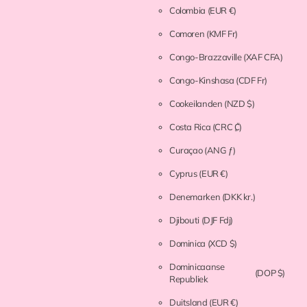
Colombia
(EUR €)
Comoren
(KMF Fr)
Congo-Brazzaville
(XAF CFA)
Congo-Kinshasa
(CDF Fr)
Cookeilanden
(NZD $)
Costa Rica
(CRC ₡)
Curaçao
(ANG ƒ)
Cyprus
(EUR €)
Denemarken
(DKK kr.)
Djibouti
(DJF Fdj)
Dominica
(XCD $)
Dominicaanse
(DOP $)
Republiek
Duitsland
(EUR €)