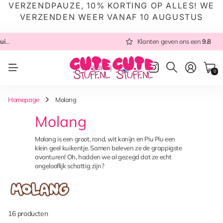
VERZENDPAUZE, 10% KORTING OP ALLES! WE
VERZENDEN WEER VANAF 10 AUGUSTUS
 NL
Altijd met zorg ingepakt
Altijd snel verzonden
Klanten geven ons een
vanuit NL
Klanten geven ons een
9.8
9.8
NL
(EUR €)
0
Homepage
Molang
Molang
Molang is een groot, rond, wit konijn en Piu Piu een
klein geel kuikentje. Samen beleven ze de grappigste
avonturen! Oh, hadden we al gezegd dat ze echt
ongelooflijk schattig zijn?
16 producten