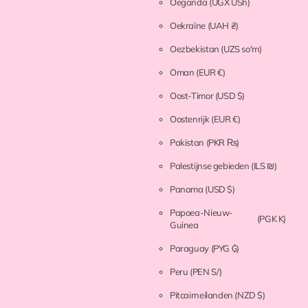
Oeganda
(UGX USh)
Oekraïne
(UAH ₴)
Oezbekistan
(UZS so'm)
Oman
(EUR €)
Oost-Timor
(USD $)
Oostenrijk
(EUR €)
Pakistan
(PKR ₨)
Palestijnse gebieden
(ILS ₪)
Panama
(USD $)
Papoea-Nieuw-
(PGK K)
Guinea
Paraguay
(PYG ₲)
Peru
(PEN S/)
Pitcairneilanden
(NZD $)