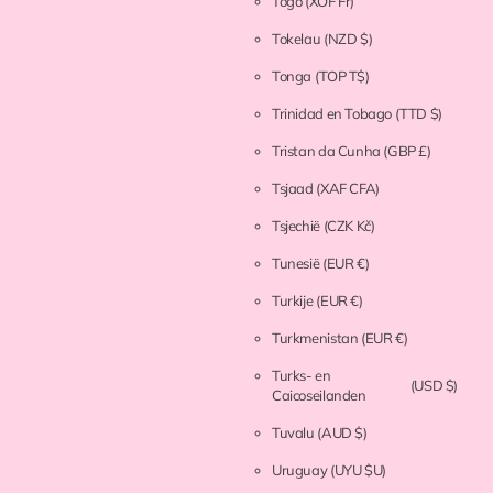
Togo
(XOF Fr)
Tokelau
(NZD $)
Tonga
(TOP T$)
Trinidad en Tobago
(TTD $)
Tristan da Cunha
(GBP £)
Tsjaad
(XAF CFA)
Tsjechië
(CZK Kč)
Tunesië
(EUR €)
Turkije
(EUR €)
Turkmenistan
(EUR €)
Turks- en
(USD $)
Caicoseilanden
Tuvalu
(AUD $)
Uruguay
(UYU $U)