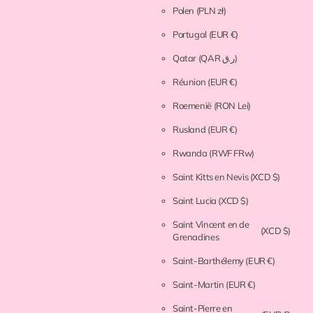
Polen
(PLN zł)
Portugal
(EUR €)
Qatar
(QAR ر.ق)
Réunion
(EUR €)
Roemenië
(RON Lei)
Rusland
(EUR €)
Rwanda
(RWF FRw)
Saint Kitts en Nevis
(XCD $)
Saint Lucia
(XCD $)
Saint Vincent en de
(XCD $)
Grenadines
Saint-Barthélemy
(EUR €)
Saint-Martin
(EUR €)
Saint-Pierre en