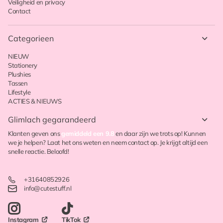
Veiligheid en privacy
Contact
Categorieen
NIEUW
Stationery
Plushies
Tassen
Lifestyle
ACTIES & NIEUWS
Glimlach gegarandeerd
Klanten geven ons
gemiddeld een 9.8
en daar zijn we trots op! Kunnen
we je helpen? Laat het ons weten en neem contact op. Je krijgt altijd een
snelle reactie. Beloofd!
+31640852926
info@cutestuff.nl
TikTok
Instagram