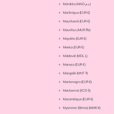
Marokko
(MAD د.م.)
Martinique
(EUR €)
Mauritanië
(EUR €)
Mauritius
(MUR ₨)
Mayotte
(EUR €)
Mexico
(EUR €)
Moldavië
(MDL L)
Monaco
(EUR €)
Mongolië
(MNT ₮)
Montenegro
(EUR €)
Montserrat
(XCD $)
Mozambique
(EUR €)
Myanmar (Birma)
(MMK K)