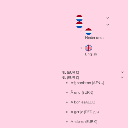
Nederlands
English
NL
(EUR €)
NL
(EUR €)
Afghanistan
(AFN ؋)
Åland
(EUR €)
Albanië
(ALL L)
Algerije
(DZD د.ج)
Andorra
(EUR €)