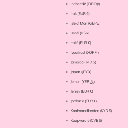
Indonesië
(IDR Rp)
Irak
(EUR €)
Isle of Man
(GBP £)
Israël
(ILS ₪)
Italië
(EUR €)
Ivoorkust
(XOF Fr)
Jamaica
(JMD $)
Japan
(JPY ¥)
Jemen
(YER ﷼)
Jersey
(EUR €)
Jordanië
(EUR €)
Kaaimaneilanden
(KYD $)
Kaapverdië
(CVE $)