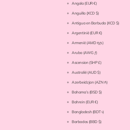
Angola
(EUR €)
Anguilla
(XCD $)
Antigua en Barbuda
(XCD $)
Argentinië
(EUR €)
Armenië
(AMD դր.)
Aruba
(AWG ƒ)
Ascension
(SHP £)
Australië
(AUD $)
Azerbeidzjan
(AZN ₼)
Bahama’s
(BSD $)
Bahrein
(EUR €)
Bangladesh
(BDT ৳)
Barbados
(BBD $)