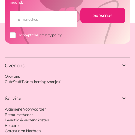
maand.
Subscribe
I accept the
privacy policy
Over ons
Over ons
CuteStuff Points: korting voor jou!
Service
Algemene Voorwaarden
Betaalmethoden
Levertijd & verzendkosten
Retouren
Garantie en klachten