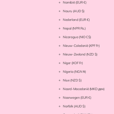
Namibië
(EUR €)
Nauru
(AUD $)
Nederland
(EUR €)
Nepal
(NPR Rs.)
Nicaragua
(NIO C$)
Nieuw-Caledonië
(XPF Fr)
Nieuw-Zeeland
(NZD $)
Niger
(XOF Fr)
Nigeria
(NGN ₦)
Niue
(NZD $)
Noord-Macedonië
(MKD ден)
Noorwegen
(EUR €)
Norfolk
(AUD $)