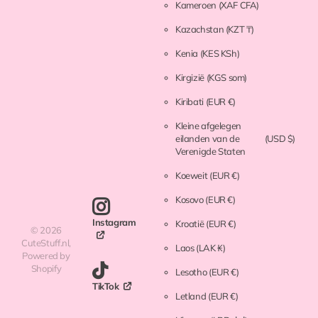
Kameroen
(XAF CFA)
Kazachstan
(KZT ₸)
Kenia
(KES KSh)
Kirgizië
(KGS som)
Kiribati
(EUR €)
Kleine afgelegen
eilanden van de
(USD $)
Verenigde Staten
Koeweit
(EUR €)
Kosovo
(EUR €)
Instagram
Kroatië
(EUR €)
©
2026
CuteStuff.nl,
Laos
(LAK ₭)
Powered by
Shopify
Lesotho
(EUR €)
TikTok
Letland
(EUR €)