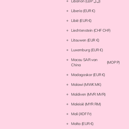
Libanon
(LBP ل.ل)
Liberia
(EUR €)
Libië
(EUR €)
Liechtenstein
(CHF CHF)
Litouwen
(EUR €)
Luxemburg
(EUR €)
Macau SAR van
(MOP P)
China
Madagaskar
(EUR €)
Malawi
(MWK MK)
Maldiven
(MVR MVR)
Maleisië
(MYR RM)
Mali
(XOF Fr)
Malta
(EUR €)