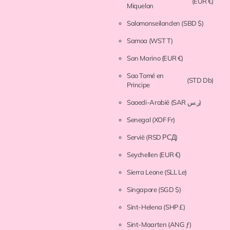
(EUR €)
Miquelon
Salomonseilanden
(SBD $)
Samoa
(WST T)
San Marino
(EUR €)
Sao Tomé en
(STD Db)
Principe
Saoedi-Arabië
(SAR ر.س)
Senegal
(XOF Fr)
Servië
(RSD РСД)
Seychellen
(EUR €)
Sierra Leone
(SLL Le)
Singapore
(SGD $)
Sint-Helena
(SHP £)
Sint-Maarten
(ANG ƒ)