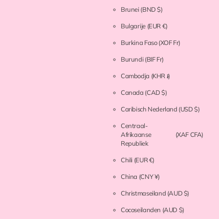
Brunei
(BND $)
Bulgarije
(EUR €)
Burkina Faso
(XOF Fr)
Burundi
(BIF Fr)
Cambodja
(KHR ៛)
Canada
(CAD $)
Caribisch Nederland
(USD $)
Centraal-
Afrikaanse
(XAF CFA)
Republiek
Chili
(EUR €)
China
(CNY ¥)
Christmaseiland
(AUD $)
Cocoseilanden
(AUD $)