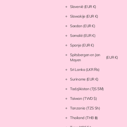
Slovenië
(EUR €)
Slowakije
(EUR €)
Soedan
(EUR €)
Somalië
(EUR €)
Spanje
(EUR €)
Spitsbergen en Jan
(EUR €)
Mayen
Sri Lanka
(LKR ₨)
Suriname
(EUR €)
Tadzjikistan
(TJS ЅМ)
Taiwan
(TWD $)
Tanzania
(TZS Sh)
Thailand
(THB ฿)