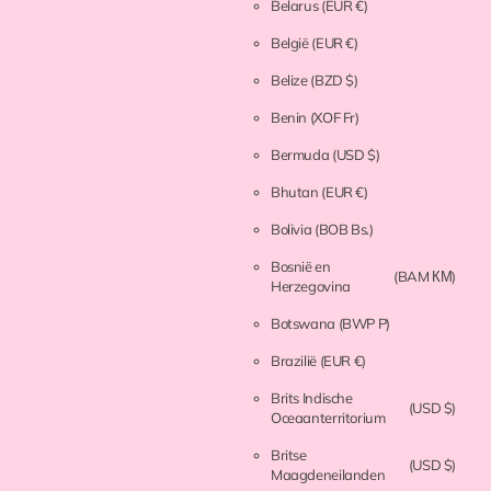
Belarus
(EUR €)
België
(EUR €)
Belize
(BZD $)
Benin
(XOF Fr)
Bermuda
(USD $)
Bhutan
(EUR €)
Bolivia
(BOB Bs.)
Bosnië en
(BAM КМ)
Herzegovina
Botswana
(BWP P)
Brazilië
(EUR €)
Brits Indische
(USD $)
Oceaanterritorium
Britse
(USD $)
Maagdeneilanden