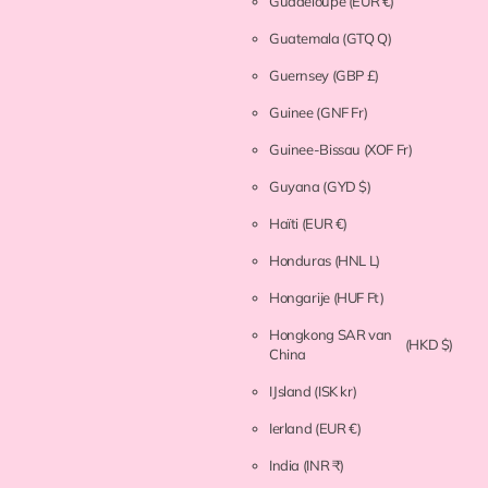
Guadeloupe
(EUR €)
Guatemala
(GTQ Q)
Guernsey
(GBP £)
Guinee
(GNF Fr)
Guinee-Bissau
(XOF Fr)
Guyana
(GYD $)
Haïti
(EUR €)
Honduras
(HNL L)
Hongarije
(HUF Ft)
Hongkong SAR van
(HKD $)
China
IJsland
(ISK kr)
Ierland
(EUR €)
India
(INR ₹)