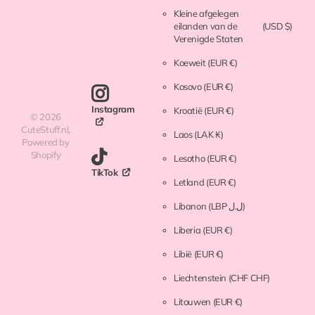
Kleine afgelegen
eilanden van de
(USD $)
Verenigde Staten
Koeweit
(EUR €)
Kosovo
(EUR €)
Instagram
Kroatië
(EUR €)
©
2026
CuteStuff.nl,
Laos
(LAK ₭)
Powered by
Shopify
Lesotho
(EUR €)
TikTok
Letland
(EUR €)
Libanon
(LBP ل.ل)
Liberia
(EUR €)
Libië
(EUR €)
Liechtenstein
(CHF CHF)
Litouwen
(EUR €)