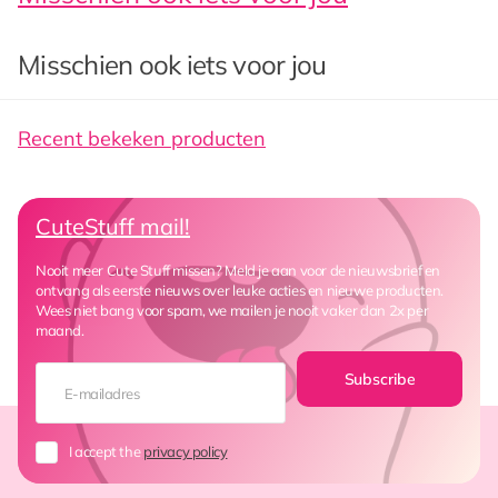
Misschien ook iets voor jou
Recent bekeken producten
CuteStuff mail!
Nooit meer Cute Stuff missen? Meld je aan voor de nieuwsbrief en
ontvang als eerste nieuws over leuke acties en nieuwe producten.
Wees niet bang voor spam, we mailen je nooit vaker dan 2x per
maand.
Subscribe
I accept the
privacy policy