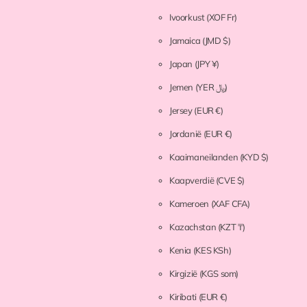
Ivoorkust
(XOF Fr)
Jamaica
(JMD $)
Japan
(JPY ¥)
Jemen
(YER ﷼)
Jersey
(EUR €)
Jordanië
(EUR €)
Kaaimaneilanden
(KYD $)
Kaapverdië
(CVE $)
Kameroen
(XAF CFA)
Kazachstan
(KZT ₸)
Kenia
(KES KSh)
Kirgizië
(KGS som)
Kiribati
(EUR €)