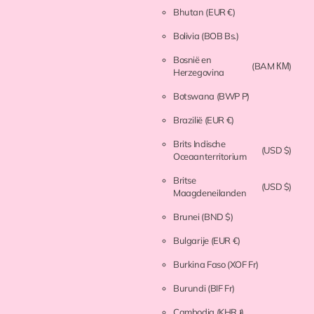
Bhutan
(EUR €)
Bolivia
(BOB Bs.)
Bosnië en
(BAM КМ)
Herzegovina
Botswana
(BWP P)
Brazilië
(EUR €)
Brits Indische
(USD $)
Oceaanterritorium
Britse
(USD $)
Maagdeneilanden
Brunei
(BND $)
Bulgarije
(EUR €)
Burkina Faso
(XOF Fr)
Burundi
(BIF Fr)
Cambodja
(KHR ៛)