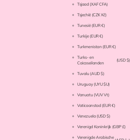
Tsjaad
(XAF CFA)
Tsjechië
(CZK Kč)
Tunesië
(EUR €)
Turkije
(EUR €)
Turkmenistan
(EUR €)
Turks- en
(USD $)
Caicoseilanden
Tuvalu
(AUD $)
Uruguay
(UYU $U)
Vanuatu
(VUV Vt)
Vaticaanstad
(EUR €)
Venezuela
(USD $)
Verenigd Koninkrijk
(GBP £)
Verenigde Arabische