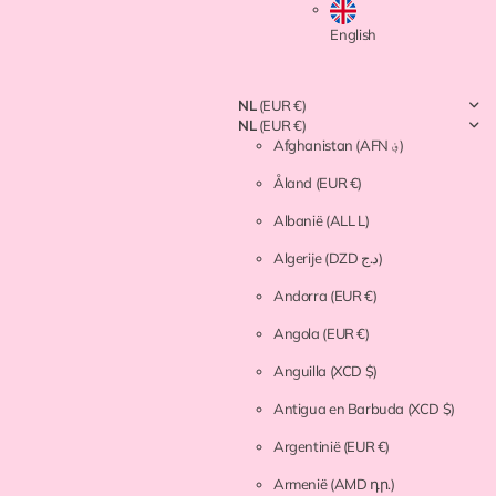
English
NL
(EUR €)
NL
(EUR €)
Afghanistan
(AFN ؋)
Åland
(EUR €)
Albanië
(ALL L)
Algerije
(DZD د.ج)
Andorra
(EUR €)
Angola
(EUR €)
Anguilla
(XCD $)
Antigua en Barbuda
(XCD $)
Argentinië
(EUR €)
Armenië
(AMD դր.)