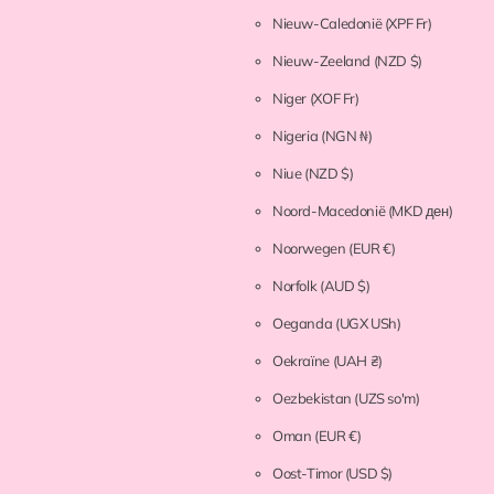
Nieuw-Caledonië
(XPF Fr)
Nieuw-Zeeland
(NZD $)
Niger
(XOF Fr)
Nigeria
(NGN ₦)
Niue
(NZD $)
Noord-Macedonië
(MKD ден)
Noorwegen
(EUR €)
Norfolk
(AUD $)
Oeganda
(UGX USh)
Oekraïne
(UAH ₴)
Oezbekistan
(UZS so'm)
Oman
(EUR €)
Oost-Timor
(USD $)