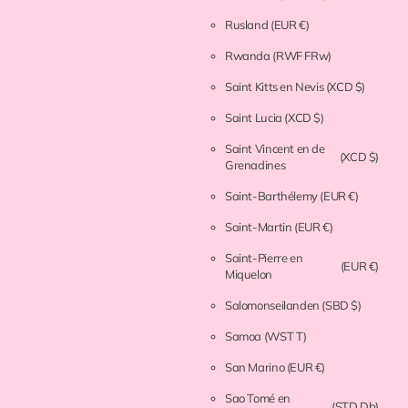
Rusland
(EUR €)
Rwanda
(RWF FRw)
Saint Kitts en Nevis
(XCD $)
Saint Lucia
(XCD $)
Saint Vincent en de
(XCD $)
Grenadines
Saint-Barthélemy
(EUR €)
Saint-Martin
(EUR €)
Saint-Pierre en
(EUR €)
Miquelon
Salomonseilanden
(SBD $)
Samoa
(WST T)
San Marino
(EUR €)
Sao Tomé en
(STD Db)