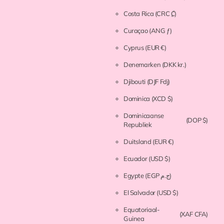
Costa Rica
(CRC ₡)
Curaçao
(ANG ƒ)
Cyprus
(EUR €)
Denemarken
(DKK kr.)
Djibouti
(DJF Fdj)
Dominica
(XCD $)
Dominicaanse
(DOP $)
Republiek
Duitsland
(EUR €)
Ecuador
(USD $)
Egypte
(EGP ج.م)
El Salvador
(USD $)
Equatoriaal-
(XAF CFA)
Guinea