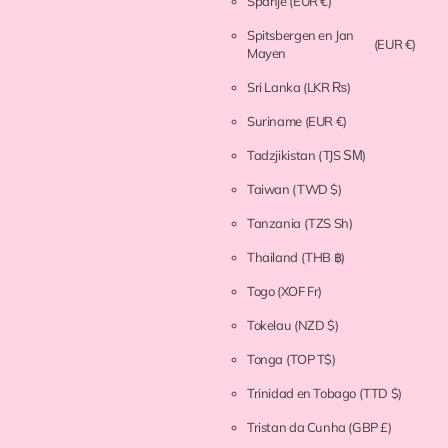
Spanje
(EUR €)
Spitsbergen en Jan
(EUR €)
Mayen
Sri Lanka
(LKR ₨)
Suriname
(EUR €)
Tadzjikistan
(TJS ЅМ)
Taiwan
(TWD $)
Tanzania
(TZS Sh)
Thailand
(THB ฿)
Togo
(XOF Fr)
Tokelau
(NZD $)
Tonga
(TOP T$)
Trinidad en Tobago
(TTD $)
Tristan da Cunha
(GBP £)