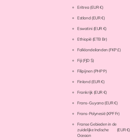
Eritrea
(EUR €)
Estland
(EUR €)
Eswatini
(EUR €)
Ethiopië
(ETB Br)
Falklandeilanden
(FKP £)
Fiji
(FJD $)
Filipijnen
(PHP ₱)
Finland
(EUR €)
Frankrijk
(EUR €)
Frans-Guyana
(EUR €)
Frans-Polynesië
(XPF Fr)
Franse Gebieden in de
zuidelijke Indische
(EUR €)
Oceaan