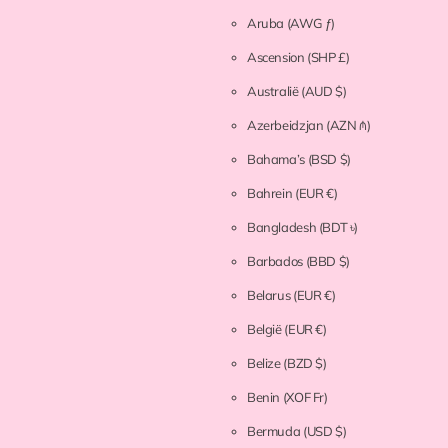
Aruba
(AWG ƒ)
Ascension
(SHP £)
Australië
(AUD $)
Azerbeidzjan
(AZN ₼)
Bahama’s
(BSD $)
Bahrein
(EUR €)
Bangladesh
(BDT ৳)
Barbados
(BBD $)
Belarus
(EUR €)
België
(EUR €)
Belize
(BZD $)
Benin
(XOF Fr)
Bermuda
(USD $)