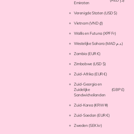
(AED د.إ)
Emiraten
Verenigde Staten
(USD $)
Vietnam
(VND ₫)
Wallis en Futuna
(XPF Fr)
Westelijke Sahara
(MAD د.م.)
Zambia
(EUR €)
Zimbabwe
(USD $)
Zuid-Afrika
(EUR €)
Zuid-Georgia en
Zuidelijke
(GBP £)
Sandwicheilanden
Zuid-Korea
(KRW ₩)
Zuid-Soedan
(EUR €)
Zweden
(SEK kr)