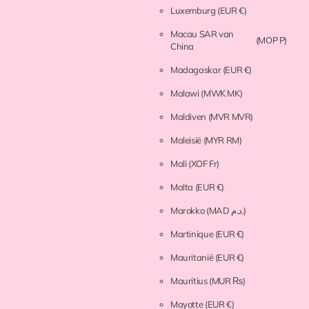
Luxemburg
(EUR €)
Macau SAR van
(MOP P)
China
Madagaskar
(EUR €)
Malawi
(MWK MK)
Maldiven
(MVR MVR)
Maleisië
(MYR RM)
Mali
(XOF Fr)
Malta
(EUR €)
Marokko
(MAD د.م.)
Martinique
(EUR €)
Mauritanië
(EUR €)
Mauritius
(MUR ₨)
Mayotte
(EUR €)