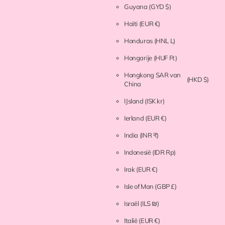
Guyana
(GYD $)
Haïti
(EUR €)
Honduras
(HNL L)
Hongarije
(HUF Ft)
Hongkong SAR van
(HKD $)
China
IJsland
(ISK kr)
Ierland
(EUR €)
India
(INR ₹)
Indonesië
(IDR Rp)
Irak
(EUR €)
Isle of Man
(GBP £)
Israël
(ILS ₪)
Italië
(EUR €)