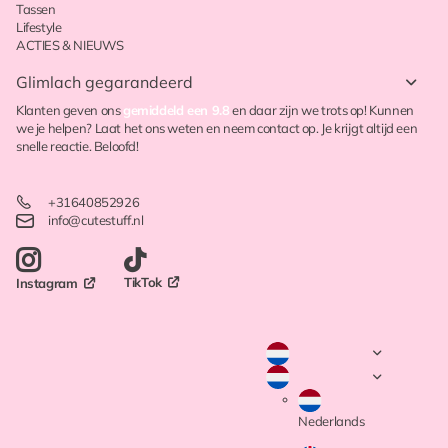
Tassen
Lifestyle
ACTIES & NIEUWS
Glimlach gegarandeerd
Klanten geven ons
gemiddeld een 9.8
en daar zijn we trots op! Kunnen
we je helpen? Laat het ons weten en neem contact op. Je krijgt altijd een
snelle reactie. Beloofd!
+31640852926
info@cutestuff.nl
TikTok
Instagram
Nederlands