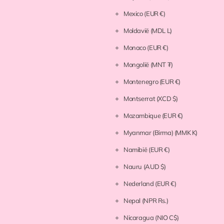
Mexico
(EUR €)
Moldavië
(MDL L)
Monaco
(EUR €)
Mongolië
(MNT ₮)
Montenegro
(EUR €)
Montserrat
(XCD $)
Mozambique
(EUR €)
Myanmar (Birma)
(MMK K)
Namibië
(EUR €)
Nauru
(AUD $)
Nederland
(EUR €)
Nepal
(NPR Rs.)
Nicaragua
(NIO C$)