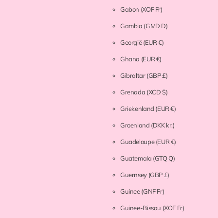
Gabon
(XOF Fr)
Gambia
(GMD D)
Georgië
(EUR €)
Ghana
(EUR €)
Gibraltar
(GBP £)
Grenada
(XCD $)
Griekenland
(EUR €)
Groenland
(DKK kr.)
Guadeloupe
(EUR €)
Guatemala
(GTQ Q)
Guernsey
(GBP £)
Guinee
(GNF Fr)
Guinee-Bissau
(XOF Fr)