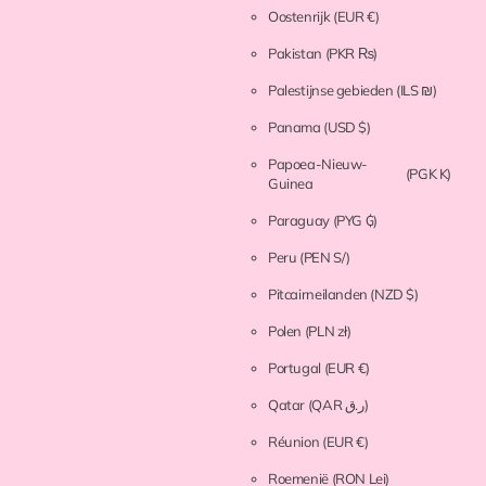
Oostenrijk
(EUR €)
Pakistan
(PKR ₨)
Palestijnse gebieden
(ILS ₪)
Panama
(USD $)
Papoea-Nieuw-
(PGK K)
Guinea
Paraguay
(PYG ₲)
Peru
(PEN S/)
Pitcairneilanden
(NZD $)
Polen
(PLN zł)
Portugal
(EUR €)
Qatar
(QAR ر.ق)
Réunion
(EUR €)
Roemenië
(RON Lei)