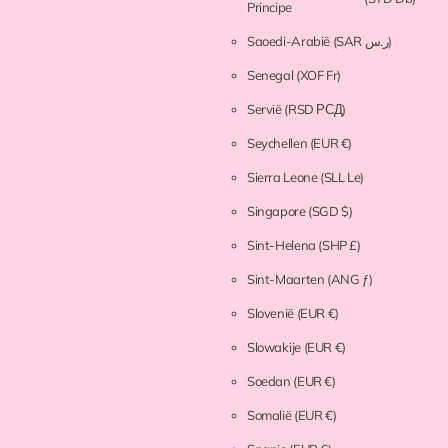
Principe
Saoedi-Arabië
(SAR ر.س)
Senegal
(XOF Fr)
Servië
(RSD РСД)
Seychellen
(EUR €)
Sierra Leone
(SLL Le)
Singapore
(SGD $)
Sint-Helena
(SHP £)
Sint-Maarten
(ANG ƒ)
Slovenië
(EUR €)
Slowakije
(EUR €)
Soedan
(EUR €)
Somalië
(EUR €)