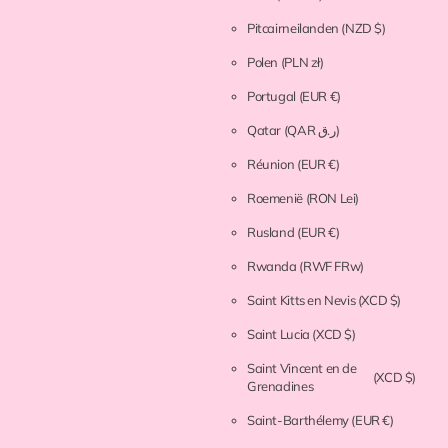
Pitcairneilanden
(NZD $)
Polen
(PLN zł)
Portugal
(EUR €)
Qatar
(QAR ر.ق)
Réunion
(EUR €)
Roemenië
(RON Lei)
Rusland
(EUR €)
Rwanda
(RWF FRw)
Saint Kitts en Nevis
(XCD $)
Saint Lucia
(XCD $)
Saint Vincent en de
(XCD $)
Grenadines
Saint-Barthélemy
(EUR €)