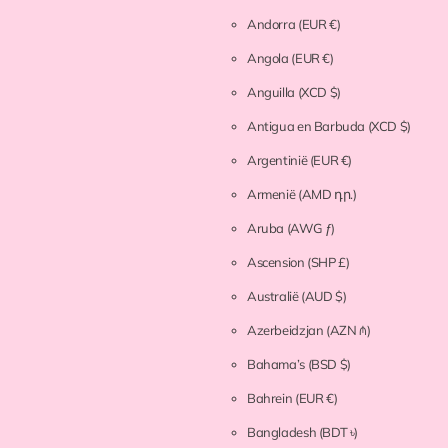
Andorra
(EUR €)
Angola
(EUR €)
Anguilla
(XCD $)
Antigua en Barbuda
(XCD $)
Argentinië
(EUR €)
Armenië
(AMD դր.)
Aruba
(AWG ƒ)
Ascension
(SHP £)
Australië
(AUD $)
Azerbeidzjan
(AZN ₼)
Bahama’s
(BSD $)
Bahrein
(EUR €)
Bangladesh
(BDT ৳)