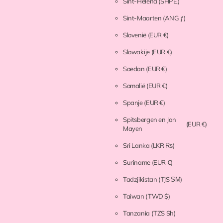
Sint-Helena
(SHP £)
Sint-Maarten
(ANG ƒ)
Slovenië
(EUR €)
Slowakije
(EUR €)
Soedan
(EUR €)
Somalië
(EUR €)
Spanje
(EUR €)
Spitsbergen en Jan
(EUR €)
Mayen
Sri Lanka
(LKR ₨)
Suriname
(EUR €)
Tadzjikistan
(TJS ЅМ)
Taiwan
(TWD $)
Tanzania
(TZS Sh)