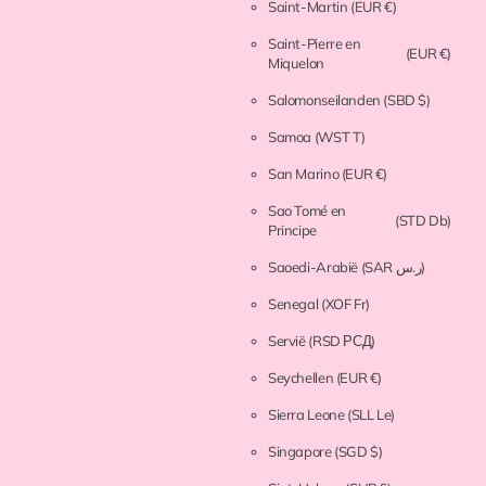
Saint-Martin
(EUR €)
Saint-Pierre en
(EUR €)
Miquelon
Salomonseilanden
(SBD $)
Samoa
(WST T)
San Marino
(EUR €)
Sao Tomé en
(STD Db)
Principe
Saoedi-Arabië
(SAR ر.س)
Senegal
(XOF Fr)
Servië
(RSD РСД)
Seychellen
(EUR €)
Sierra Leone
(SLL Le)
Singapore
(SGD $)