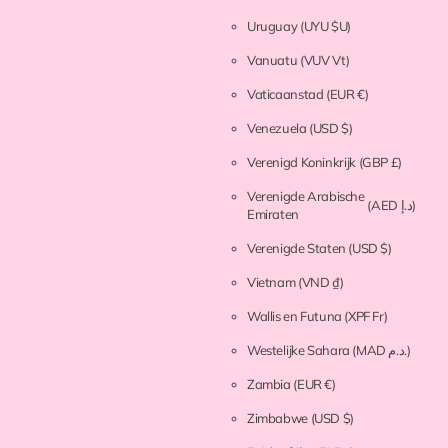
Uruguay
(UYU $U)
Vanuatu
(VUV Vt)
Vaticaanstad
(EUR €)
Venezuela
(USD $)
Verenigd Koninkrijk
(GBP £)
Verenigde Arabische
(AED د.إ)
Emiraten
Verenigde Staten
(USD $)
Vietnam
(VND ₫)
Wallis en Futuna
(XPF Fr)
Westelijke Sahara
(MAD د.م.)
Zambia
(EUR €)
Zimbabwe
(USD $)