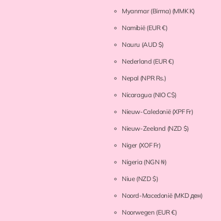
Myanmar (Birma)
(MMK K)
Namibië
(EUR €)
Nauru
(AUD $)
Nederland
(EUR €)
Nepal
(NPR Rs.)
Nicaragua
(NIO C$)
Nieuw-Caledonië
(XPF Fr)
Nieuw-Zeeland
(NZD $)
Niger
(XOF Fr)
Nigeria
(NGN ₦)
Niue
(NZD $)
Noord-Macedonië
(MKD ден)
Noorwegen
(EUR €)