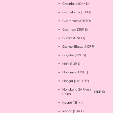
Groenland
(DKK kr.)
Guadeloupe
(EUR €)
Guatemala
(GTQ Q)
Guernsey
(GBP £)
Guinee
(GNF Fr)
Guinee-Bissau
(XOF Fr)
Guyana
(GYD $)
Haïti
(EUR €)
Honduras
(HNL L)
Hongarije
(HUF Ft)
Hongkong SAR van
(HKD $)
China
IJsland
(ISK kr)
Ierland
(EUR €)