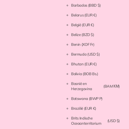
Barbados
(BBD $)
Belarus
(EUR €)
België
(EUR €)
Belize
(BZD $)
Benin
(XOF Fr)
Bermuda
(USD $)
Bhutan
(EUR €)
Bolivia
(BOB Bs.)
Bosnië en
(BAM КМ)
Herzegovina
Botswana
(BWP P)
Brazilië
(EUR €)
Brits Indische
(USD $)
Oceaanterritorium