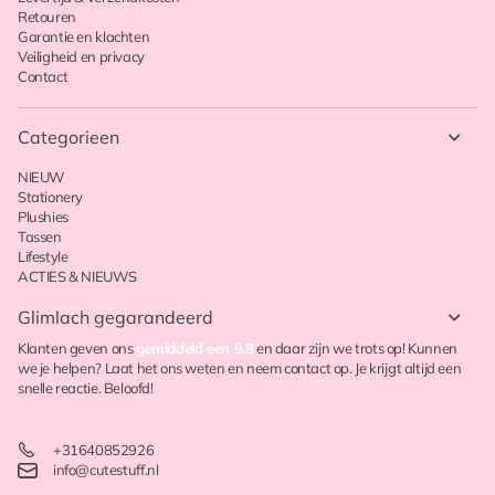
Retouren
Garantie en klachten
Veiligheid en privacy
Contact
Categorieen
NIEUW
Stationery
Plushies
Tassen
Lifestyle
ACTIES & NIEUWS
Glimlach gegarandeerd
Klanten geven ons
gemiddeld een 9.8
en daar zijn we trots op! Kunnen
we je helpen? Laat het ons weten en neem contact op. Je krijgt altijd een
snelle reactie. Beloofd!
+31640852926
info@cutestuff.nl