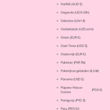
Norfolk
(AUD $)
Oeganda
(UGX USh)
Oekraïne
(UAH ₴)
Oezbekistan
(UZS so'm)
Oman
(EUR €)
Oost-Timor
(USD $)
Oostenrijk
(EUR €)
Pakistan
(PKR ₨)
Palestijnse gebieden
(ILS ₪)
Panama
(USD $)
Papoea-Nieuw-
(PGK K)
Guinea
Paraguay
(PYG ₲)
Peru
(PEN S/)