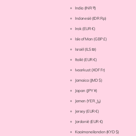
India
(INR ₹)
Indonesië
(IDR Rp)
Irak
(EUR €)
Isle of Man
(GBP £)
Israël
(ILS ₪)
Italië
(EUR €)
Ivoorkust
(XOF Fr)
Jamaica
(JMD $)
Japan
(JPY ¥)
Jemen
(YER ﷼)
Jersey
(EUR €)
Jordanië
(EUR €)
Kaaimaneilanden
(KYD $)