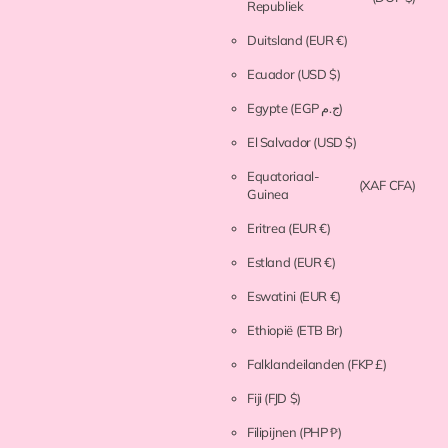
Republiek
Duitsland
(EUR €)
Ecuador
(USD $)
Egypte
(EGP ج.م)
El Salvador
(USD $)
Equatoriaal-
(XAF CFA)
Guinea
Eritrea
(EUR €)
Estland
(EUR €)
Eswatini
(EUR €)
Ethiopië
(ETB Br)
Falklandeilanden
(FKP £)
Fiji
(FJD $)
Filipijnen
(PHP ₱)