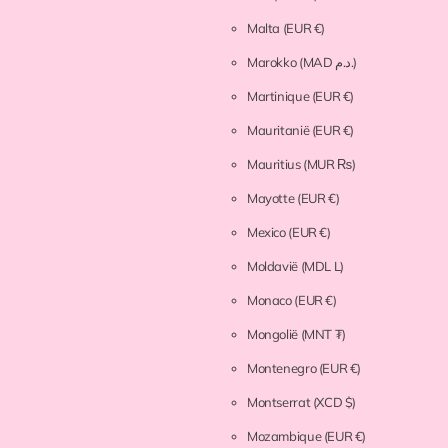
Malta
(EUR €)
Marokko
(MAD د.م.)
Martinique
(EUR €)
Mauritanië
(EUR €)
Mauritius
(MUR ₨)
Mayotte
(EUR €)
Mexico
(EUR €)
Moldavië
(MDL L)
Monaco
(EUR €)
Mongolië
(MNT ₮)
Montenegro
(EUR €)
Montserrat
(XCD $)
Mozambique
(EUR €)