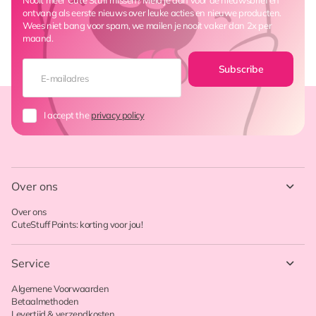
ontvang als eerste nieuws over leuke acties en nieuwe producten.
Wees niet bang voor spam, we mailen je nooit vaker dan 2x per
maand.
Subscribe
I accept the
privacy policy
Over ons
Over ons
CuteStuff Points: korting voor jou!
Service
Algemene Voorwaarden
Betaalmethoden
Levertijd & verzendkosten