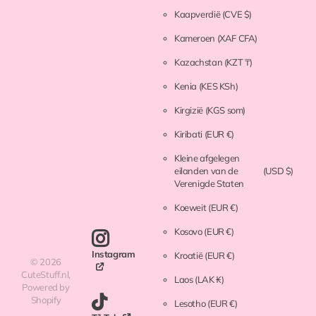
Kaapverdië
(CVE $)
Kameroen
(XAF CFA)
Kazachstan
(KZT ₸)
Kenia
(KES KSh)
Kirgizië
(KGS som)
Kiribati
(EUR €)
Kleine afgelegen
eilanden van de
(USD $)
Verenigde Staten
Koeweit
(EUR €)
Kosovo
(EUR €)
Instagram
Kroatië
(EUR €)
©
2026
CuteStuff.nl,
Laos
(LAK ₭)
Powered by
Shopify
Lesotho
(EUR €)