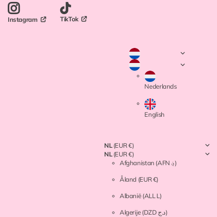
TikTok
Instagram
Nederlands
English
NL
(EUR €)
NL
(EUR €)
Afghanistan
(AFN ؋)
Åland
(EUR €)
Albanië
(ALL L)
Algerije
(DZD د.ج)