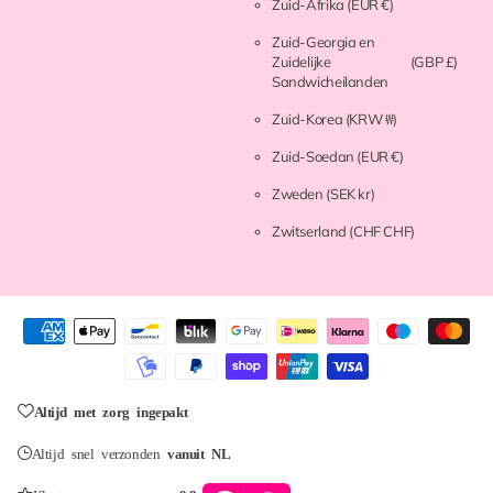
Zuid-Afrika
(EUR €)
Zuid-Georgia en
Zuidelijke
(GBP £)
Sandwicheilanden
Zuid-Korea
(KRW ₩)
Zuid-Soedan
(EUR €)
Zweden
(SEK kr)
Zwitserland
(CHF CHF)
Altijd met zorg ingepakt
Altijd snel verzonden
vanuit NL