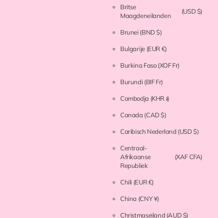
Britse
(USD $)
Maagdeneilanden
Brunei
(BND $)
Bulgarije
(EUR €)
Burkina Faso
(XOF Fr)
Burundi
(BIF Fr)
Cambodja
(KHR ៛)
Canada
(CAD $)
Caribisch Nederland
(USD $)
Centraal-
Afrikaanse
(XAF CFA)
Republiek
Chili
(EUR €)
China
(CNY ¥)
Christmaseiland
(AUD $)