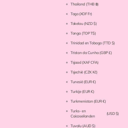
Thailand
(THB ฿)
Togo
(XOF Fr)
Tokelau
(NZD $)
Tonga
(TOP T$)
Trinidad en Tobago
(TTD $)
Tristan da Cunha
(GBP £)
Tsjaad
(XAF CFA)
Tsjechië
(CZK Kč)
Tunesië
(EUR €)
Turkije
(EUR €)
Turkmenistan
(EUR €)
Turks- en
(USD $)
Caicoseilanden
Tuvalu
(AUD $)