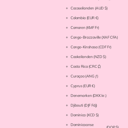
Cocoseilanden
(AUD $)
Colombia
(EUR €)
Comoren
(KMF Fr)
Congo-Brazzaville
(XAF CFA)
Congo-Kinshasa
(CDF Fr)
Cookeilanden
(NZD $)
Costa Rica
(CRC ₡)
Curaçao
(ANG ƒ)
Cyprus
(EUR €)
Denemarken
(DKK kr.)
Djibouti
(DJF Fdj)
Dominica
(XCD $)
Dominicaanse
(DOP $)