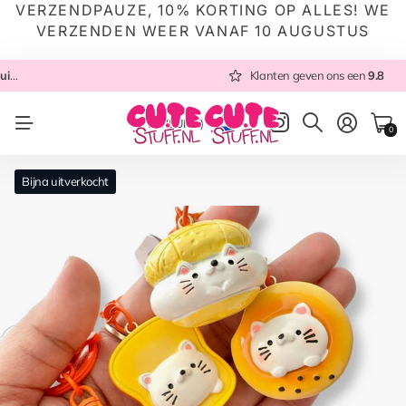
VERZENDPAUZE, 10% KORTING OP ALLES! WE
VERZENDEN WEER VANAF 10 AUGUSTUS
 NL
Altijd met zorg ingepakt
Altijd snel verzonden
Klanten geven ons een
vanuit NL
Klanten geven ons een
9.8
9.8
NL
(EUR €)
0
Bijna uitverkocht