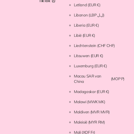
TikTok
Letland
(EUR €)
Libanon
(LBP ل.ل)
Liberia
(EUR €)
Libië
(EUR €)
Liechtenstein
(CHF CHF)
Litouwen
(EUR €)
Luxemburg
(EUR €)
Macau SAR van
(MOP P)
China
Madagaskar
(EUR €)
Malawi
(MWK MK)
Maldiven
(MVR MVR)
Maleisië
(MYR RM)
Mali
(XOF Fr)