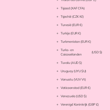
Tsjaad
(XAF CFA)
Tsjechië
(CZK Kč)
Tunesië
(EUR €)
Turkije
(EUR €)
Turkmenistan
(EUR €)
Turks- en
(USD $)
Caicoseilanden
Tuvalu
(AUD $)
Uruguay
(UYU $U)
Vanuatu
(VUV Vt)
Vaticaanstad
(EUR €)
Venezuela
(USD $)
Verenigd Koninkrijk
(GBP £)