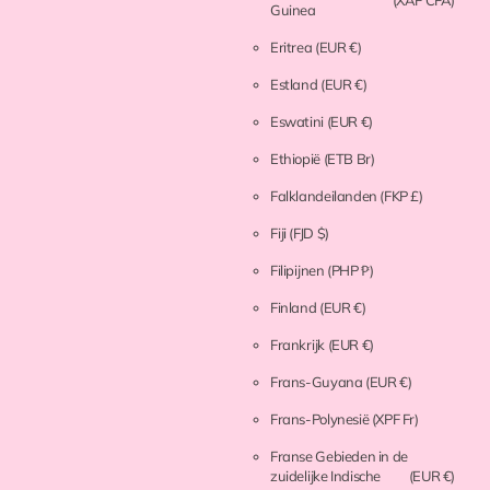
(XAF CFA)
Guinea
Eritrea
(EUR €)
Estland
(EUR €)
Eswatini
(EUR €)
Ethiopië
(ETB Br)
Falklandeilanden
(FKP £)
Fiji
(FJD $)
Filipijnen
(PHP ₱)
Finland
(EUR €)
Frankrijk
(EUR €)
Frans-Guyana
(EUR €)
Frans-Polynesië
(XPF Fr)
Franse Gebieden in de
zuidelijke Indische
(EUR €)