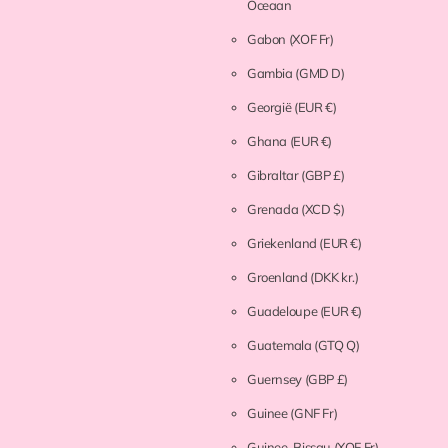
Oceaan
Gabon
(XOF Fr)
Gambia
(GMD D)
Georgië
(EUR €)
Ghana
(EUR €)
Gibraltar
(GBP £)
Grenada
(XCD $)
Griekenland
(EUR €)
Groenland
(DKK kr.)
Guadeloupe
(EUR €)
Guatemala
(GTQ Q)
Guernsey
(GBP £)
Guinee
(GNF Fr)
Guinee-Bissau
(XOF Fr)