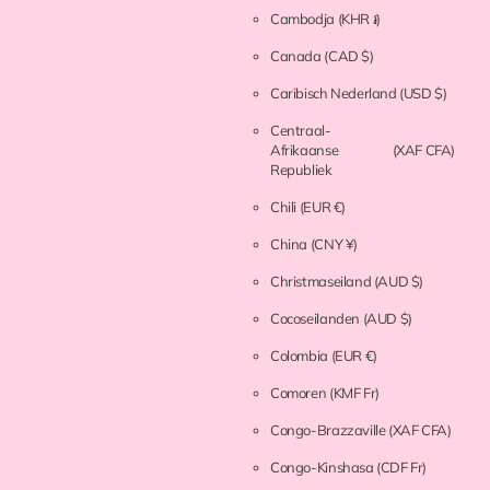
Cambodja
(KHR ៛)
Canada
(CAD $)
Caribisch Nederland
(USD $)
Centraal-
Afrikaanse
(XAF CFA)
Republiek
Chili
(EUR €)
China
(CNY ¥)
Christmaseiland
(AUD $)
Cocoseilanden
(AUD $)
Colombia
(EUR €)
Comoren
(KMF Fr)
Congo-Brazzaville
(XAF CFA)
Congo-Kinshasa
(CDF Fr)