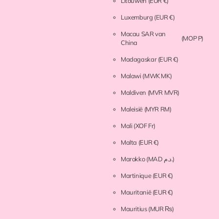
Litouwen
(EUR €)
Luxemburg
(EUR €)
Macau SAR van
(MOP P)
China
Madagaskar
(EUR €)
Malawi
(MWK MK)
Maldiven
(MVR MVR)
Maleisië
(MYR RM)
Mali
(XOF Fr)
Malta
(EUR €)
Marokko
(MAD د.م.)
Martinique
(EUR €)
Mauritanië
(EUR €)
Mauritius
(MUR ₨)