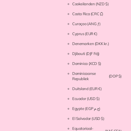
Cookeilanden
(NZD $)
Costa Rica
(CRC ₡)
Curaçao
(ANG ƒ)
Cyprus
(EUR €)
Denemarken
(DKK kr.)
Djibouti
(DJF Fdj)
Dominica
(XCD $)
Dominicaanse
(DOP $)
Republiek
Duitsland
(EUR €)
Ecuador
(USD $)
Egypte
(EGP ج.م)
El Salvador
(USD $)
Equatoriaal-