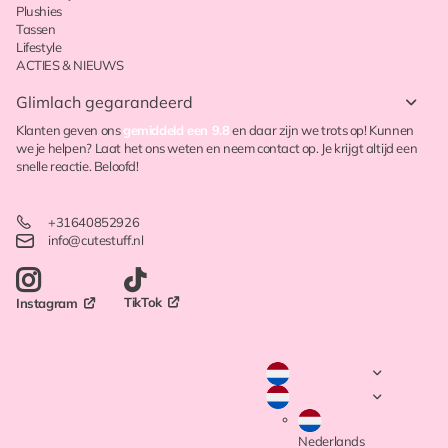
Plushies
Tassen
Lifestyle
ACTIES & NIEUWS
Glimlach gegarandeerd
Klanten geven ons
gemiddeld een 9.8
en daar zijn we trots op! Kunnen
we je helpen? Laat het ons weten en neem contact op. Je krijgt altijd een
snelle reactie. Beloofd!
+31640852926
info@cutestuff.nl
TikTok
Instagram
Nederlands