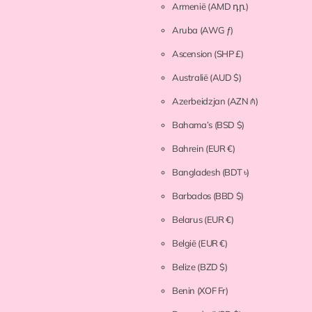
Armenië
(AMD դր.)
Aruba
(AWG ƒ)
Ascension
(SHP £)
Australië
(AUD $)
Azerbeidzjan
(AZN ₼)
Bahama’s
(BSD $)
Bahrein
(EUR €)
Bangladesh
(BDT ৳)
Barbados
(BBD $)
Belarus
(EUR €)
België
(EUR €)
Belize
(BZD $)
Benin
(XOF Fr)