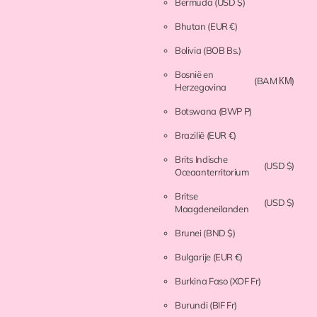
Bermuda
(USD $)
Bhutan
(EUR €)
Bolivia
(BOB Bs.)
Bosnië en
(BAM КМ)
Herzegovina
Botswana
(BWP P)
Brazilië
(EUR €)
Brits Indische
(USD $)
Oceaanterritorium
Britse
(USD $)
Maagdeneilanden
Brunei
(BND $)
Bulgarije
(EUR €)
Burkina Faso
(XOF Fr)
Burundi
(BIF Fr)