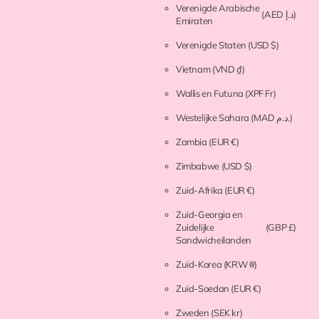
Verenigde Arabische
(AED د.إ)
Emiraten
Verenigde Staten
(USD $)
Vietnam
(VND ₫)
Wallis en Futuna
(XPF Fr)
Westelijke Sahara
(MAD د.م.)
Zambia
(EUR €)
Zimbabwe
(USD $)
Zuid-Afrika
(EUR €)
Zuid-Georgia en
Zuidelijke
(GBP £)
Sandwicheilanden
Zuid-Korea
(KRW ₩)
Zuid-Soedan
(EUR €)
Zweden
(SEK kr)