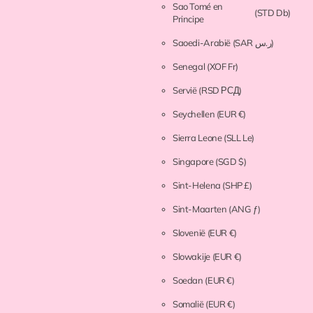
Sao Tomé en
(STD Db)
Principe
Saoedi-Arabië
(SAR ر.س)
Senegal
(XOF Fr)
Servië
(RSD РСД)
Seychellen
(EUR €)
Sierra Leone
(SLL Le)
Singapore
(SGD $)
Sint-Helena
(SHP £)
Sint-Maarten
(ANG ƒ)
Slovenië
(EUR €)
Slowakije
(EUR €)
Soedan
(EUR €)
Somalië
(EUR €)