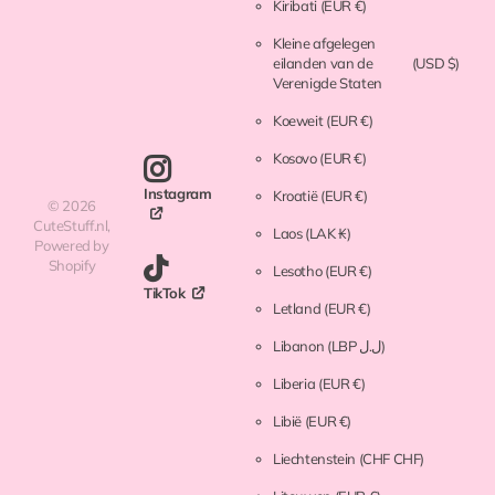
Kiribati
(EUR €)
Kleine afgelegen
eilanden van de
(USD $)
Verenigde Staten
Koeweit
(EUR €)
Kosovo
(EUR €)
Instagram
Kroatië
(EUR €)
©
2026
CuteStuff.nl,
Laos
(LAK ₭)
Powered by
Shopify
Lesotho
(EUR €)
TikTok
Letland
(EUR €)
Libanon
(LBP ل.ل)
Liberia
(EUR €)
Libië
(EUR €)
Liechtenstein
(CHF CHF)