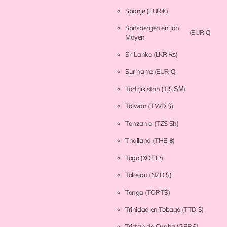
Spanje
(EUR €)
Spitsbergen en Jan
(EUR €)
Mayen
Sri Lanka
(LKR ₨)
Suriname
(EUR €)
Tadzjikistan
(TJS ЅМ)
Taiwan
(TWD $)
Tanzania
(TZS Sh)
Thailand
(THB ฿)
Togo
(XOF Fr)
Tokelau
(NZD $)
Tonga
(TOP T$)
Trinidad en Tobago
(TTD $)
Tristan da Cunha
(GBP £)