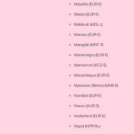
Mayotte
(EUR €)
Mexico
(EUR €)
Moldavië
(MDL L)
Monaco
(EUR €)
Mongolië
(MNT ₮)
Montenegro
(EUR €)
Montserrat
(XCD $)
Mozambique
(EUR €)
Myanmar (Birma)
(MMK K)
Namibië
(EUR €)
Nauru
(AUD $)
Nederland
(EUR €)
Nepal
(NPR Rs.)