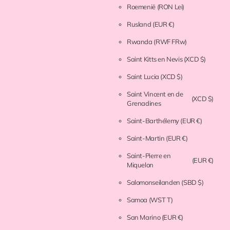
Roemenië
(RON Lei)
Rusland
(EUR €)
Rwanda
(RWF FRw)
Saint Kitts en Nevis
(XCD $)
Saint Lucia
(XCD $)
Saint Vincent en de
(XCD $)
Grenadines
Saint-Barthélemy
(EUR €)
Saint-Martin
(EUR €)
Saint-Pierre en
(EUR €)
Miquelon
Salomonseilanden
(SBD $)
Samoa
(WST T)
San Marino
(EUR €)