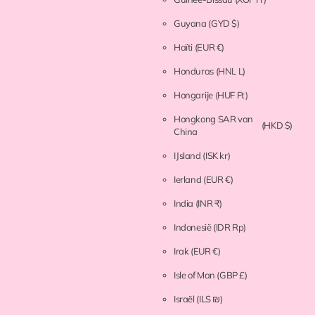
Guyana
(GYD $)
Haïti
(EUR €)
Honduras
(HNL L)
Hongarije
(HUF Ft)
Hongkong SAR van
(HKD $)
China
IJsland
(ISK kr)
Ierland
(EUR €)
India
(INR ₹)
Indonesië
(IDR Rp)
Irak
(EUR €)
Isle of Man
(GBP £)
Israël
(ILS ₪)