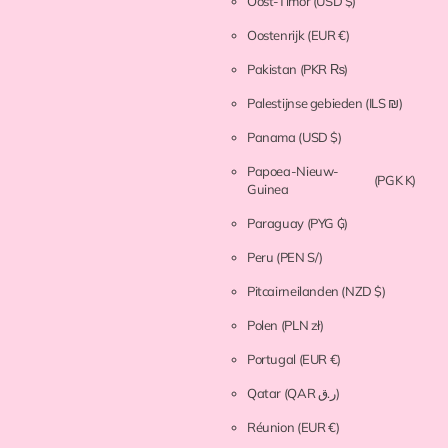
Oost-Timor
(USD $)
Oostenrijk
(EUR €)
Pakistan
(PKR ₨)
Palestijnse gebieden
(ILS ₪)
Panama
(USD $)
Papoea-Nieuw-
(PGK K)
Guinea
Paraguay
(PYG ₲)
Peru
(PEN S/)
Pitcairneilanden
(NZD $)
Polen
(PLN zł)
Portugal
(EUR €)
Qatar
(QAR ر.ق)
Réunion
(EUR €)