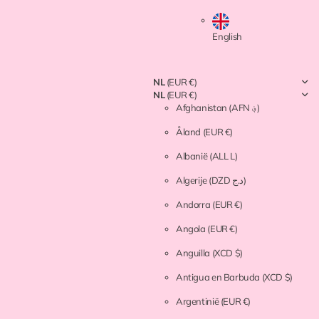
English
NL
(EUR €)
NL
(EUR €)
Afghanistan
(AFN ؋)
Åland
(EUR €)
Albanië
(ALL L)
Algerije
(DZD د.ج)
Andorra
(EUR €)
Angola
(EUR €)
Anguilla
(XCD $)
Antigua en Barbuda
(XCD $)
Argentinië
(EUR €)