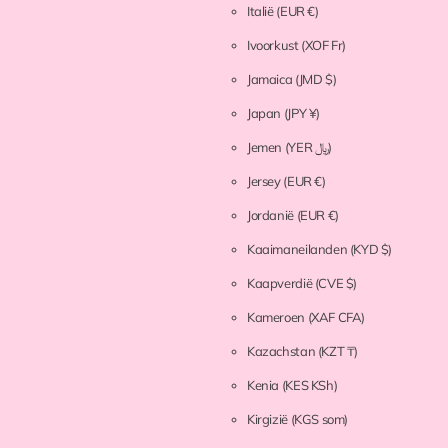
Italië
(EUR €)
Ivoorkust
(XOF Fr)
Jamaica
(JMD $)
Japan
(JPY ¥)
Jemen
(YER ﷼)
Jersey
(EUR €)
Jordanië
(EUR €)
Kaaimaneilanden
(KYD $)
Kaapverdië
(CVE $)
Kameroen
(XAF CFA)
Kazachstan
(KZT ₸)
Kenia
(KES KSh)
Kirgizië
(KGS som)