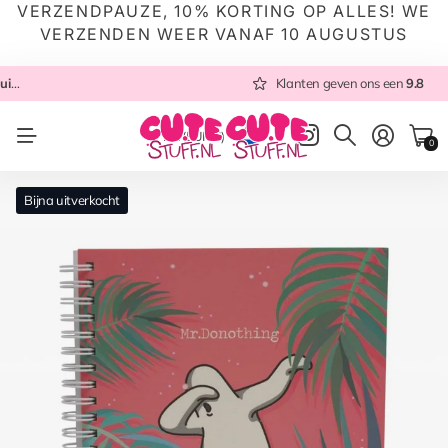
VERZENDPAUZE, 10% KORTING OP ALLES! WE
VERZENDEN WEER VANAF 10 AUGUSTUS
 NL
Altijd met zorg ingepakt
Altijd snel verzonden
Klanten geven ons een
vanuit NL
Klanten geven ons een
9.8
9.8
NL
(EUR €)
0
Bijna uitverkocht