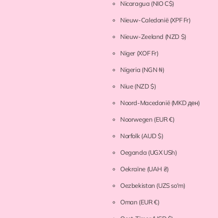
Nicaragua
(NIO C$)
Nieuw-Caledonië
(XPF Fr)
Nieuw-Zeeland
(NZD $)
Niger
(XOF Fr)
Nigeria
(NGN ₦)
Niue
(NZD $)
Noord-Macedonië
(MKD ден)
Noorwegen
(EUR €)
Norfolk
(AUD $)
Oeganda
(UGX USh)
Oekraïne
(UAH ₴)
Oezbekistan
(UZS so'm)
Oman
(EUR €)