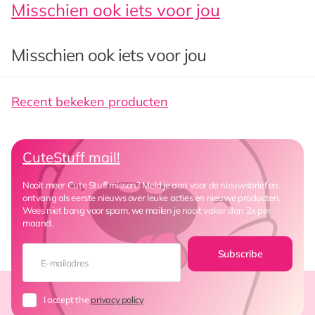
Misschien ook iets voor jou
Misschien ook iets voor jou
Recent bekeken producten
CuteStuff mail!
Nooit meer Cute Stuff missen? Meld je aan voor de nieuwsbrief en
ontvang als eerste nieuws over leuke acties en nieuwe producten.
Wees niet bang voor spam, we mailen je nooit vaker dan 2x per
maand.
Subscribe
I accept the
privacy policy