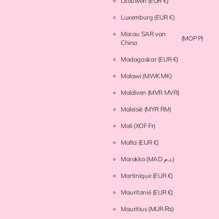
Litouwen
(EUR €)
Luxemburg
(EUR €)
Macau SAR van
(MOP P)
China
Madagaskar
(EUR €)
Malawi
(MWK MK)
Maldiven
(MVR MVR)
Maleisië
(MYR RM)
Mali
(XOF Fr)
Malta
(EUR €)
Marokko
(MAD د.م.)
Martinique
(EUR €)
Mauritanië
(EUR €)
Mauritius
(MUR ₨)