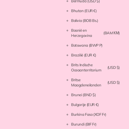
Bermuda
(USD $)
Bhutan
(EUR €)
Bolivia
(BOB Bs.)
Bosnië en
(BAM КМ)
Herzegovina
Botswana
(BWP P)
Brazilië
(EUR €)
Brits Indische
(USD $)
Oceaanterritorium
Britse
(USD $)
Maagdeneilanden
Brunei
(BND $)
Bulgarije
(EUR €)
Burkina Faso
(XOF Fr)
Burundi
(BIF Fr)