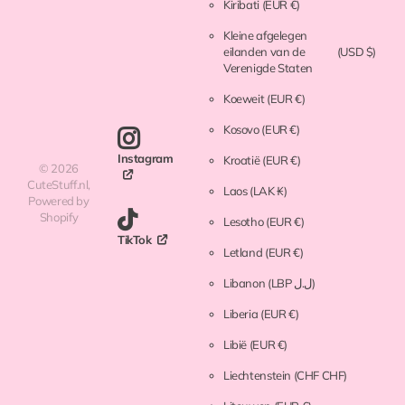
Kiribati
(EUR €)
Kleine afgelegen
eilanden van de
(USD $)
Verenigde Staten
Koeweit
(EUR €)
Kosovo
(EUR €)
Instagram
Kroatië
(EUR €)
©
2026
CuteStuff.nl,
Laos
(LAK ₭)
Powered by
Shopify
Lesotho
(EUR €)
TikTok
Letland
(EUR €)
Libanon
(LBP ل.ل)
Liberia
(EUR €)
Libië
(EUR €)
Liechtenstein
(CHF CHF)