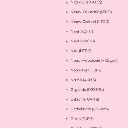
Nicaragua
(NIO C$)
Nieuw-Caledonië
(XPF Fr)
Nieuw-Zeeland
(NZD $)
Niger
(XOF Fr)
Nigeria
(NGN ₦)
Niue
(NZD $)
Noord-Macedonië
(MKD ден)
Noorwegen
(EUR €)
Norfolk
(AUD $)
Oeganda
(UGX USh)
Oekraïne
(UAH ₴)
Oezbekistan
(UZS so'm)
Oman
(EUR €)