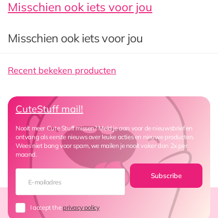
Misschien ook iets voor jou
Misschien ook iets voor jou
Recent bekeken producten
CuteStuff mail!
Nooit meer Cute Stuff missen? Meld je aan voor de nieuwsbrief en
ontvang als eerste nieuws over leuke acties en nieuwe producten.
Wees niet bang voor spam, we mailen je nooit vaker dan 2x per
maand.
Subscribe
I accept the
privacy policy