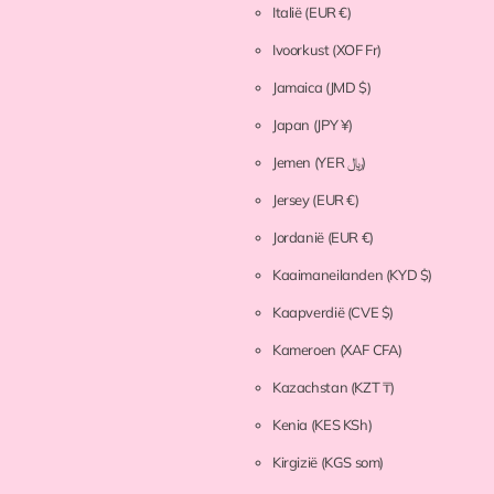
Italië
(EUR €)
Ivoorkust
(XOF Fr)
Jamaica
(JMD $)
Japan
(JPY ¥)
Jemen
(YER ﷼)
Jersey
(EUR €)
Jordanië
(EUR €)
Kaaimaneilanden
(KYD $)
Kaapverdië
(CVE $)
Kameroen
(XAF CFA)
Kazachstan
(KZT ₸)
Kenia
(KES KSh)
Kirgizië
(KGS som)