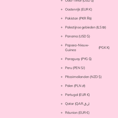
Oost-Timor
(USD $)
Oostenrijk
(EUR €)
Pakistan
(PKR ₨)
Palestijnse gebieden
(ILS ₪)
Panama
(USD $)
Papoea-Nieuw-
(PGK K)
Guinea
Paraguay
(PYG ₲)
Peru
(PEN S/)
Pitcairneilanden
(NZD $)
Polen
(PLN zł)
Portugal
(EUR €)
Qatar
(QAR ر.ق)
Réunion
(EUR €)