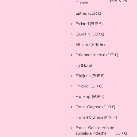
(XAF CFA)
Guinea
Eritrea
(EUR €)
Estland
(EUR €)
Eswatini
(EUR €)
Ethiopië
(ETB Br)
Falklandeilanden
(FKP £)
Fiji
(FJD $)
Filipijnen
(PHP ₱)
Finland
(EUR €)
Frankrijk
(EUR €)
Frans-Guyana
(EUR €)
Frans-Polynesië
(XPF Fr)
Franse Gebieden in de
zuidelijke Indische
(EUR €)