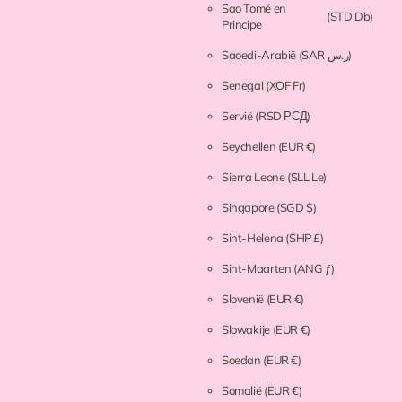
Sao Tomé en
(STD Db)
Principe
Saoedi-Arabië
(SAR ر.س)
Senegal
(XOF Fr)
Servië
(RSD РСД)
Seychellen
(EUR €)
Sierra Leone
(SLL Le)
Singapore
(SGD $)
Sint-Helena
(SHP £)
Sint-Maarten
(ANG ƒ)
Slovenië
(EUR €)
Slowakije
(EUR €)
Soedan
(EUR €)
Somalië
(EUR €)