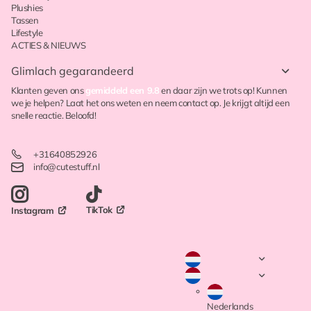
Plushies
Tassen
Lifestyle
ACTIES & NIEUWS
Glimlach gegarandeerd
Klanten geven ons
gemiddeld een 9.8
en daar zijn we trots op! Kunnen
we je helpen? Laat het ons weten en neem contact op. Je krijgt altijd een
snelle reactie. Beloofd!
+31640852926
info@cutestuff.nl
TikTok
Instagram
Nederlands