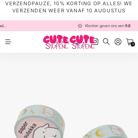
VERZENDPAUZE, 10% KORTING OP ALLES! WE
VERZENDEN WEER VANAF 10 AUGUSTUS
 NL
Altijd met zorg ingepakt
Altijd snel verzonden
Klanten geven ons een
vanuit NL
Klanten geven ons een
9.8
9.8
NL
(EUR €)
0