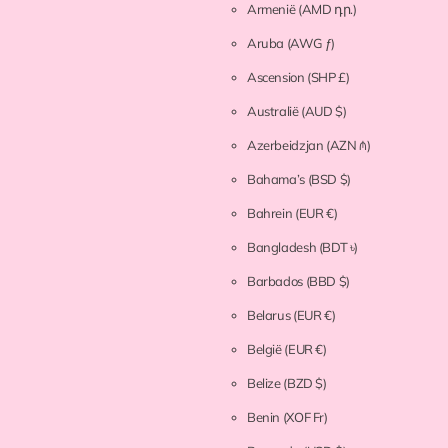
Armenië
(AMD դր.)
Aruba
(AWG ƒ)
Ascension
(SHP £)
Australië
(AUD $)
Azerbeidzjan
(AZN ₼)
Bahama’s
(BSD $)
Bahrein
(EUR €)
Bangladesh
(BDT ৳)
Barbados
(BBD $)
Belarus
(EUR €)
België
(EUR €)
Belize
(BZD $)
Benin
(XOF Fr)