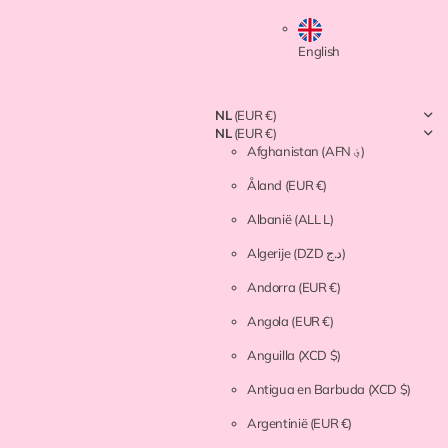
English
NL
(EUR €)
NL
(EUR €)
Afghanistan
(AFN ؋)
Åland
(EUR €)
Albanië
(ALL L)
Algerije
(DZD د.ج)
Andorra
(EUR €)
Angola
(EUR €)
Anguilla
(XCD $)
Antigua en Barbuda
(XCD $)
Argentinië
(EUR €)