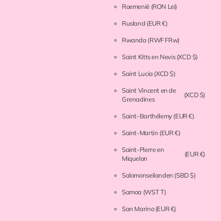
Roemenië
(RON Lei)
Rusland
(EUR €)
Rwanda
(RWF FRw)
Saint Kitts en Nevis
(XCD $)
Saint Lucia
(XCD $)
Saint Vincent en de
(XCD $)
Grenadines
Saint-Barthélemy
(EUR €)
Saint-Martin
(EUR €)
Saint-Pierre en
(EUR €)
Miquelon
Salomonseilanden
(SBD $)
Samoa
(WST T)
San Marino
(EUR €)