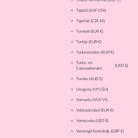
Tsjaad
(XAF CFA)
Tsjechië
(CZK Kč)
Tunesië
(EUR €)
Turkije
(EUR €)
Turkmenistan
(EUR €)
Turks- en
(USD $)
Caicoseilanden
Tuvalu
(AUD $)
Uruguay
(UYU $U)
Vanuatu
(VUV Vt)
Vaticaanstad
(EUR €)
Venezuela
(USD $)
Verenigd Koninkrijk
(GBP £)