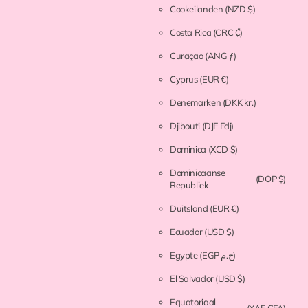
Cookeilanden
(NZD $)
Costa Rica
(CRC ₡)
Curaçao
(ANG ƒ)
Cyprus
(EUR €)
Denemarken
(DKK kr.)
Djibouti
(DJF Fdj)
Dominica
(XCD $)
Dominicaanse
(DOP $)
Republiek
Duitsland
(EUR €)
Ecuador
(USD $)
Egypte
(EGP ج.م)
El Salvador
(USD $)
Equatoriaal-