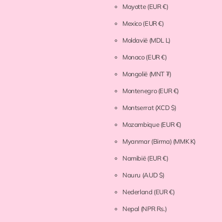
Mayotte
(EUR €)
Mexico
(EUR €)
Moldavië
(MDL L)
Monaco
(EUR €)
Mongolië
(MNT ₮)
Montenegro
(EUR €)
Montserrat
(XCD $)
Mozambique
(EUR €)
Myanmar (Birma)
(MMK K)
Namibië
(EUR €)
Nauru
(AUD $)
Nederland
(EUR €)
Nepal
(NPR Rs.)