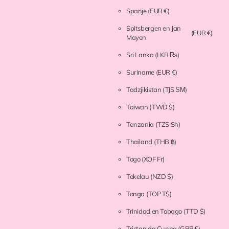
Spanje
(EUR €)
Spitsbergen en Jan
(EUR €)
Mayen
Sri Lanka
(LKR ₨)
Suriname
(EUR €)
Tadzjikistan
(TJS ЅМ)
Taiwan
(TWD $)
Tanzania
(TZS Sh)
Thailand
(THB ฿)
Togo
(XOF Fr)
Tokelau
(NZD $)
Tonga
(TOP T$)
Trinidad en Tobago
(TTD $)
Tristan da Cunha
(GBP £)