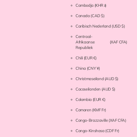
Cambodja
(KHR ៛)
Canada
(CAD $)
Caribisch Nederland
(USD $)
Centraal-
Afrikaanse
(XAF CFA)
Republiek
Chili
(EUR €)
China
(CNY ¥)
Christmaseiland
(AUD $)
Cocoseilanden
(AUD $)
Colombia
(EUR €)
Comoren
(KMF Fr)
Congo-Brazzaville
(XAF CFA)
Congo-Kinshasa
(CDF Fr)