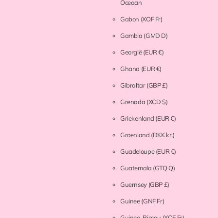
Oceaan
Gabon
(XOF Fr)
Gambia
(GMD D)
Georgië
(EUR €)
Ghana
(EUR €)
Gibraltar
(GBP £)
Grenada
(XCD $)
Griekenland
(EUR €)
Groenland
(DKK kr.)
Guadeloupe
(EUR €)
Guatemala
(GTQ Q)
Guernsey
(GBP £)
Guinee
(GNF Fr)
Guinee-Bissau
(XOF Fr)