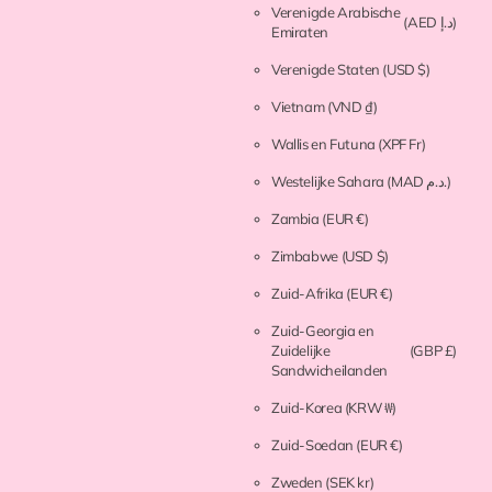
Verenigde Arabische
(AED د.إ)
Emiraten
Verenigde Staten
(USD $)
Vietnam
(VND ₫)
Wallis en Futuna
(XPF Fr)
Westelijke Sahara
(MAD د.م.)
Zambia
(EUR €)
Zimbabwe
(USD $)
Zuid-Afrika
(EUR €)
Zuid-Georgia en
Zuidelijke
(GBP £)
Sandwicheilanden
Zuid-Korea
(KRW ₩)
Zuid-Soedan
(EUR €)
Zweden
(SEK kr)