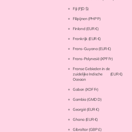
Fiji
(FJD $)
Filipijnen
(PHP ₱)
Finland
(EUR €)
Frankrijk
(EUR €)
Frans-Guyana
(EUR €)
Frans-Polynesië
(XPF Fr)
Franse Gebieden in de
zuidelijke Indische
(EUR €)
Oceaan
Gabon
(XOF Fr)
Gambia
(GMD D)
Georgië
(EUR €)
Ghana
(EUR €)
Gibraltar
(GBP £)