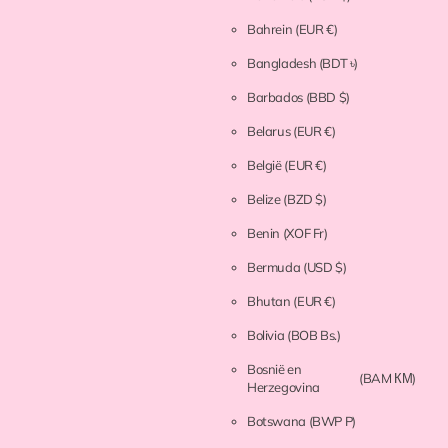
Bahrein
(EUR €)
Bangladesh
(BDT ৳)
Barbados
(BBD $)
Belarus
(EUR €)
België
(EUR €)
Belize
(BZD $)
Benin
(XOF Fr)
Bermuda
(USD $)
Bhutan
(EUR €)
Bolivia
(BOB Bs.)
Bosnië en
(BAM КМ)
Herzegovina
Botswana
(BWP P)