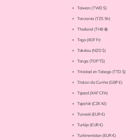
Taiwan
(TWD $)
Tanzania
(TZS Sh)
Thailand
(THB ฿)
Togo
(XOF Fr)
Tokelau
(NZD $)
Tonga
(TOP T$)
Trinidad en Tobago
(TTD $)
Tristan da Cunha
(GBP £)
Tsjaad
(XAF CFA)
Tsjechië
(CZK Kč)
Tunesië
(EUR €)
Turkije
(EUR €)
Turkmenistan
(EUR €)