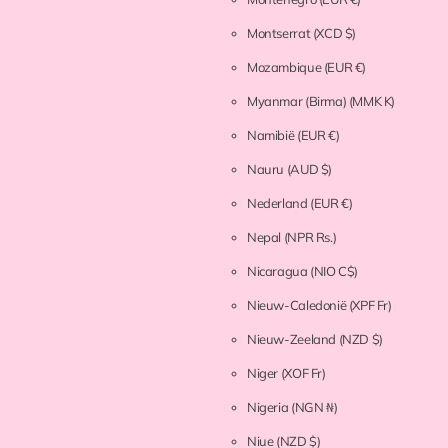
Montserrat
(XCD $)
Mozambique
(EUR €)
Myanmar (Birma)
(MMK K)
Namibië
(EUR €)
Nauru
(AUD $)
Nederland
(EUR €)
Nepal
(NPR Rs.)
Nicaragua
(NIO C$)
Nieuw-Caledonië
(XPF Fr)
Nieuw-Zeeland
(NZD $)
Niger
(XOF Fr)
Nigeria
(NGN ₦)
Niue
(NZD $)