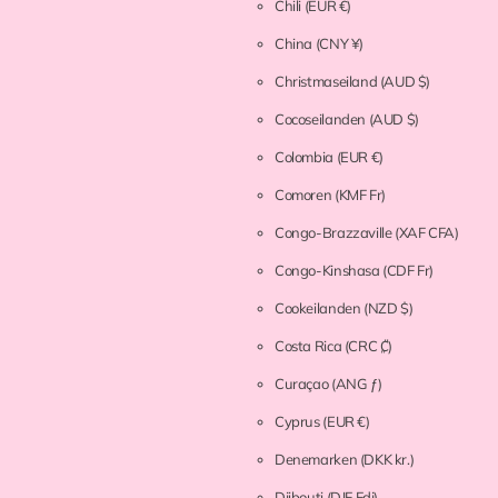
Chili
(EUR €)
China
(CNY ¥)
Christmaseiland
(AUD $)
Cocoseilanden
(AUD $)
Colombia
(EUR €)
Comoren
(KMF Fr)
Congo-Brazzaville
(XAF CFA)
Congo-Kinshasa
(CDF Fr)
Cookeilanden
(NZD $)
Costa Rica
(CRC ₡)
Curaçao
(ANG ƒ)
Cyprus
(EUR €)
Denemarken
(DKK kr.)
Djibouti
(DJF Fdj)