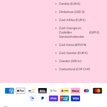
Zambia
(EUR €)
Zimbabwe
(USD $)
Zuid-Afrika
(EUR €)
Zuid-Georgia en
Zuidelijke
(GBP £)
Sandwicheilanden
Zuid-Korea
(KRW ₩)
Zuid-Soedan
(EUR €)
Zweden
(SEK kr)
Zwitserland
(CHF CHF)