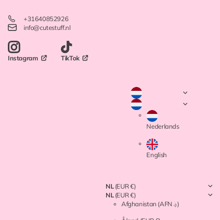
+31640852926
info@cutestuff.nl
TikTok
Instagram
Nederlands
English
NL
(EUR €)
NL
(EUR €)
Afghanistan
(AFN ؋)