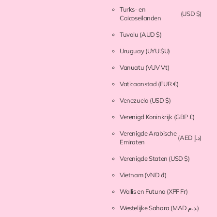
Turks- en
(USD $)
Caicoseilanden
Tuvalu
(AUD $)
Uruguay
(UYU $U)
Vanuatu
(VUV Vt)
Vaticaanstad
(EUR €)
Venezuela
(USD $)
Verenigd Koninkrijk
(GBP £)
Verenigde Arabische
(AED د.إ)
Emiraten
Verenigde Staten
(USD $)
Vietnam
(VND ₫)
Wallis en Futuna
(XPF Fr)
Westelijke Sahara
(MAD د.م.)