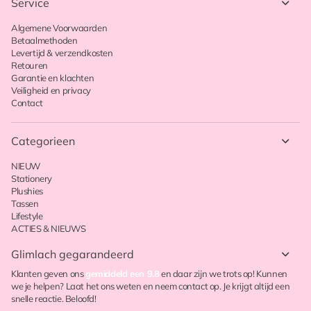
Service
Algemene Voorwaarden
Betaalmethoden
Levertijd & verzendkosten
Retouren
Garantie en klachten
Veiligheid en privacy
Contact
Categorieen
NIEUW
Stationery
Plushies
Tassen
Lifestyle
ACTIES & NIEUWS
Glimlach gegarandeerd
Klanten geven ons
gemiddeld een 9.8
en daar zijn we trots op! Kunnen
we je helpen? Laat het ons weten en neem contact op. Je krijgt altijd een
snelle reactie. Beloofd!