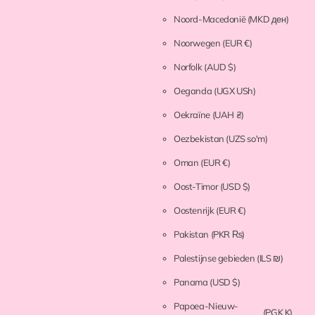
Noord-Macedonië
(MKD ден)
Noorwegen
(EUR €)
Norfolk
(AUD $)
Oeganda
(UGX USh)
Oekraïne
(UAH ₴)
Oezbekistan
(UZS so'm)
Oman
(EUR €)
Oost-Timor
(USD $)
Oostenrijk
(EUR €)
Pakistan
(PKR ₨)
Palestijnse gebieden
(ILS ₪)
Panama
(USD $)
Papoea-Nieuw-
(PGK K)